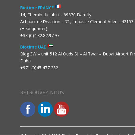
Biotime FRANCE
14, Chemin du Jubin – 69570 Dardilly
Actiparc de l’Aviation – 71, Impasse Clément Ader – 42153
(Headquarter)
+33 (0)4.82.82.97.97
Biotime UAE
Bldg 3W – unit 512 Al Quds St – Al Twar – Dubai Airport F
Dubai
+971 (0)45 477 282
RETROUVEZ-NOUS