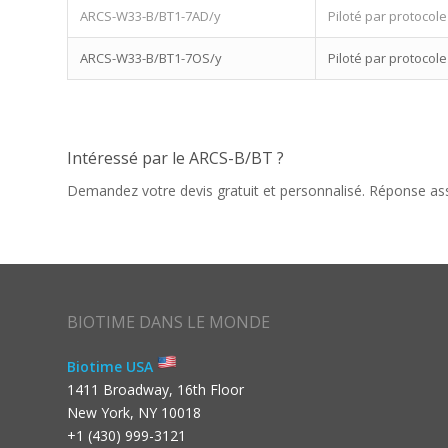
ARCS-W33-B/BT1-7AD/y
Piloté par protocol
ARCS-W33-B/BT1-7OS/y
Piloté par protocol
Intéressé par le ARCS-B/BT ?
Demandez votre devis gratuit et personnalisé. Réponse as
BIOTIME DANS LE MONDE
Biotime USA
1411 Broadway, 16th Floor
New York, NY 10018
+1 (430) 999-3121