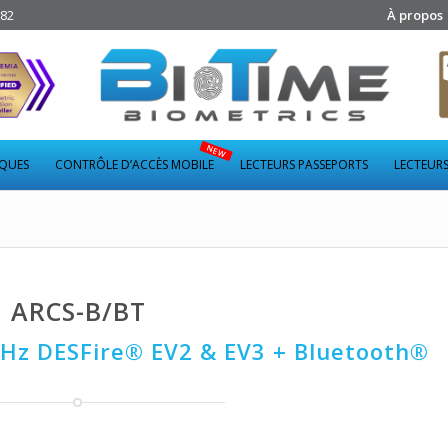
282
À propos
IQUES
CONTRÔLE D’ACCÈS MOBILE
LECTEURS PASSEPORTS
LECTEURS
ARCS-B/BT
MHz DESFire® EV2 & EV3 + Bluetooth®