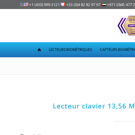

+1 (430) 999-3121
+33 (0)4 82 82 97 97
+971 (0)45 477 
LECTEURS BIOMÉTRIQUES
CAPTEURS BIOMÉTR
Lecteur clavier 13,56 