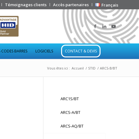
Témoignages clients
Accès partenaires
Français
 CODES BARRES
LOGICIELS
CONTACT & DEVIS
Vous êtes ici :
Accueil
/
STID
/
ARCS-B/BT
ARC1S/BT
ARCS-A/BT
ARCS-AQ/BT