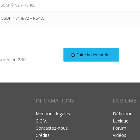
e SSCP® v2 – RS485
e OSDP™ v1 & v2 – RS485
Faire la demande
surée en 24h!
INFORMATIONS
LA BIOMÉT
Mentions légales
Définition
C.G.V.
Lexique
Contactez-nous
Forum
Crédits
Vidéos