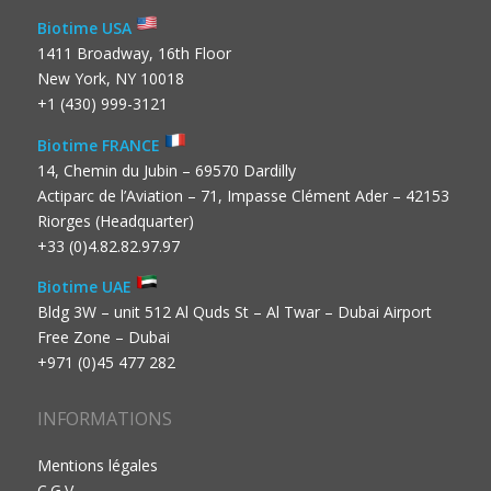
Biotime USA
1411 Broadway, 16th Floor
New York, NY 10018
+1 (430) 999-3121
Biotime FRANCE
14, Chemin du Jubin – 69570 Dardilly
Actiparc de l’Aviation – 71, Impasse Clément Ader – 42153
Riorges (Headquarter)
+33 (0)4.82.82.97.97
Biotime UAE
Bldg 3W – unit 512 Al Quds St – Al Twar – Dubai Airport
Free Zone – Dubai
+971 (0)45 477 282
INFORMATIONS
Mentions légales
C.G.V.