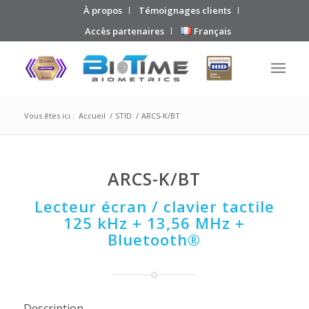
À propos
Témoignages clients
Accès partenaires
Français
Vous êtes ici :
Accueil
/
STID
/
ARCS-K/BT
ARCS-K/BT
Lecteur écran / clavier tactile
125 kHz + 13,56 MHz +
Bluetooth®
Description