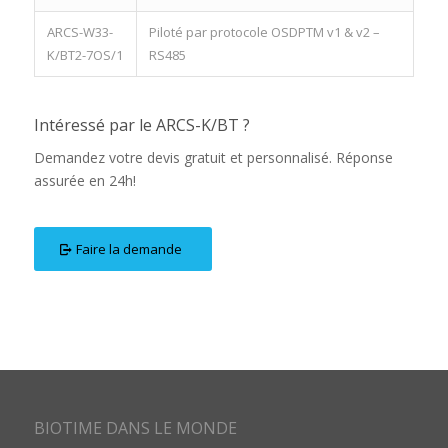
ARCS-W33-
Piloté par protocole OSDPTM v1 & v2 –
K/BT2-7OS/1
RS485
Intéressé par le ARCS-K/BT ?
Demandez votre devis gratuit et personnalisé. Réponse
assurée en 24h!
Faire la demande
BIOTIME DANS LE MONDE