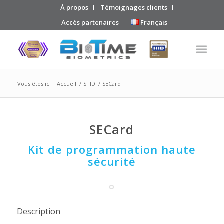
À propos
Témoignages clients
Accès partenaires
Français
Vous êtes ici :
Accueil
/
STID
/
SECard
SECard
Kit de programmation haute
sécurité
Description