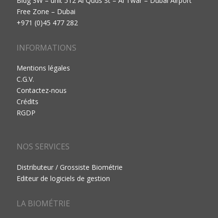
Bldg 3W – unit 512 Al Quds St – Al Twar – Dubai Airport
Free Zone – Dubai
+971 (0)45 477 282
INFORMATIONS
Mentions légales
C.G.V.
Contactez-nous
Crédits
RGDP
NOS SERVICES
Distributeur / Grossiste Biométrie
Editeur de logiciels de gestion
LA BIOMÉTRIE