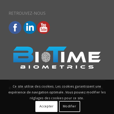
RETROUVEZ-NOUS
Ce site utilise des cookies. Les cookies garantissent une
© Copyright 2014-2026. Biotime Biometrics. Tous droits réservés.
expérience de navigation optimale. Vous pouvez modifier les
Conception du site et référencement : Iziweb Consulting
réglages des cookies pour ce site.
Accepter
Modifier