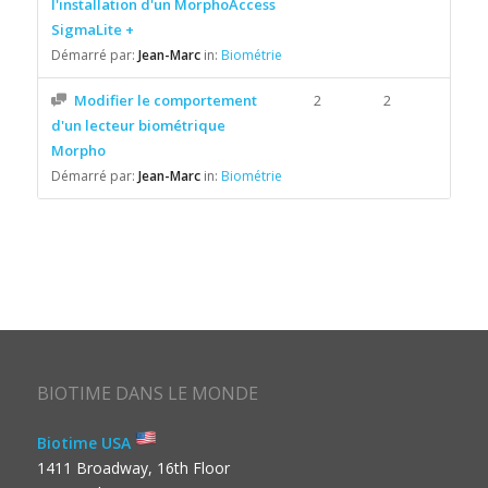
l'installation d'un MorphoAccess
SigmaLite +
Démarré par:
Jean-Marc
in:
Biométrie
Modifier le comportement
2
2
d'un lecteur biométrique
Morpho
Démarré par:
Jean-Marc
in:
Biométrie
BIOTIME DANS LE MONDE
Biotime USA
1411 Broadway, 16th Floor