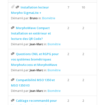
Installation lecteur
7
10
Morpho SigmaLite +
Démarré par:
Bruno
in:
Biométrie
MorphoWave Compact
2
2
Installation en extérieur et
lecture des QR Code?
Démarré par:
Jean-Marc
in:
Biométrie
Questions CNIL et RGPG pour
2
2
vos systèmes biométriques
MorphoAccess et MorphoWave
Démarré par:
Jean-Marc
in:
Biométrie
Compatibilité MSO 1350 et
2
2
MSO 1350 V3
Démarré par:
Jean-Marc
in:
Biométrie
Cablage recommandé pour
2
2