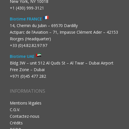
New York, NY 10018
+1 (430) 999-3121
Biotime FRANCE
14, Chemin du Jubin – 69570 Dardilly
Actiparc de l’Aviation – 71, Impasse Clément Ader – 42153
Riorges (Headquarter)
+33 (0)4.82.82.97.97
Biotime UAE
Bldg 3W – unit 512 Al Quds St – Al Twar – Dubai Airport
Free Zone – Dubai
+971 (0)45 477 282
INFORMATIONS
Mentions légales
C.G.V.
Contactez-nous
Crédits