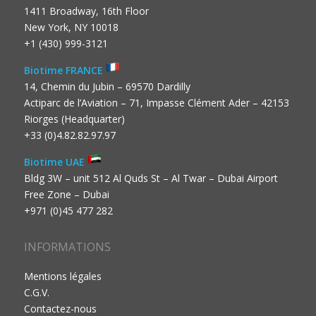
1411 Broadway, 16th Floor
New York, NY 10018
+1 (430) 999-3121
Biotime FRANCE
14, Chemin du Jubin – 69570 Dardilly
Actiparc de l’Aviation – 71, Impasse Clément Ader – 42153
Riorges (Headquarter)
+33 (0)4.82.82.97.97
Biotime UAE
Bldg 3W – unit 512 Al Quds St – Al Twar – Dubai Airport
Free Zone – Dubai
+971 (0)45 477 282
INFORMATIONS
Mentions légales
C.G.V.
Contactez-nous