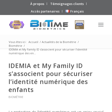
À propos
Témoignages clients
Accès partenaires
Français
Vous êtes ici :
Accueil
/
Actualités de la Biométrie
/
Biométrie
/
IDEMIA et My Family ID s’associent pour sécuriser l’identité
numérique des en...
IDEMIA et My Family ID
s’associent pour sécuriser
l’identité numérique des
enfants
BIOMÉTRIE
La protection de l’identité numérique est un enjeu crucial