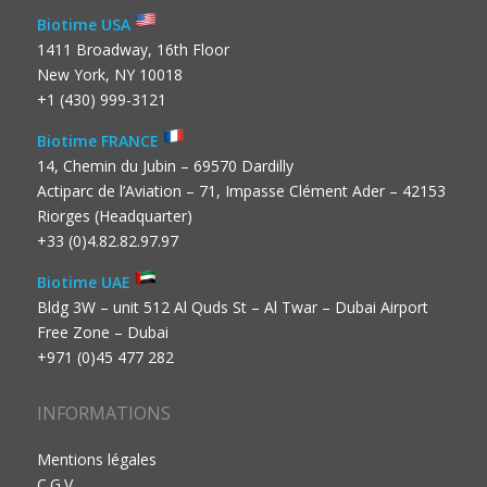
Biotime USA
1411 Broadway, 16th Floor
New York, NY 10018
+1 (430) 999-3121
Biotime FRANCE
14, Chemin du Jubin – 69570 Dardilly
Actiparc de l’Aviation – 71, Impasse Clément Ader – 42153
Riorges (Headquarter)
+33 (0)4.82.82.97.97
Biotime UAE
Bldg 3W – unit 512 Al Quds St – Al Twar – Dubai Airport
Free Zone – Dubai
+971 (0)45 477 282
INFORMATIONS
Mentions légales
C.G.V.