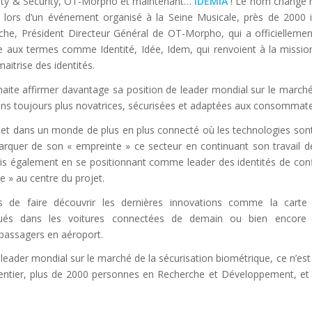
ity & Security, OT-Morpho et maintenant…
IDEMIA
! Le nom change m
, lors d’un événement organisé à la Seine Musicale, près de 2000 
che, Président Directeur Général de OT-Morpho, qui a officiellemen
 aux termes comme Identité, Idée, Idem, qui renvoient à la missio
aitrise des identités.
haite affirmer davantage sa position de leader mondial sur le marché
ons toujours plus novatrices, sécurisées et adaptées aux consommate
 et dans un monde de plus en plus connecté où les technologies son
arquer de son « empreinte » ce secteur en continuant son travail d
s également en se positionnant comme leader des identités de conf
e » au centre du projet.
de faire découvrir les dernières innovations comme la carte
rqués dans les voitures connectées de demain ou bien encore 
passagers en aéroport.
 leader mondial sur le marché de la sécurisation biométrique, ce n’es
entier, plus de 2000 personnes en Recherche et Développement, et