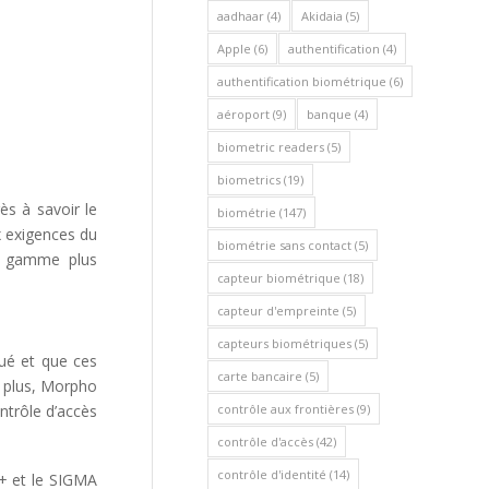
aadhaar
(4)
Akidaia
(5)
Apple
(6)
authentification
(4)
authentification biométrique
(6)
aéroport
(9)
banque
(4)
biometric readers
(5)
biometrics
(19)
ès à savoir le
biométrie
(147)
x exigences du
biométrie sans contact
(5)
e gamme plus
capteur biométrique
(18)
capteur d'empreinte
(5)
capteurs biométriques
(5)
ué et que ces
carte bancaire
(5)
e plus, Morpho
contrôle aux frontières
(9)
ntrôle d’accès
contrôle d'accès
(42)
contrôle d'identité
(14)
+ et le SIGMA