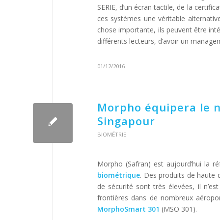
SERIE, d’un écran tactile, de la certifi
ces systèmes une véritable alternative 
chose importante, ils peuvent être int
différents lecteurs, d’avoir un managem
01/12/2016
Morpho équipera le n
Singapour
BIOMÉTRIE
Morpho (Safran) est aujourd’hui la r
biométrique
. Des produits de haute d
de sécurité sont très élevées, il n’
frontières dans de nombreux aéropo
MorphoSmart 301
(MSO 301).