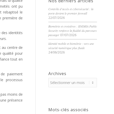
ais la qualité
Nos derniers articles
invités ont pu
Contrôle d’accès et cybersécurité : la
t rebaptisé le
porte devient le premier firewall
n première de
22/07/2026
Biométrie et croisières : IDEMIA Public
Security renforce la fluidité du parcours
 des identités
passager
07/07/2026
urs.
Identité mobile et biométrie : vers une
t au centre de
sécurité numérique plus fluide
24/06/2026
e qualité pour
iance tout en
Archives
 de paiement
le processus
t pas moins de
 une présence
Mots-clés associés