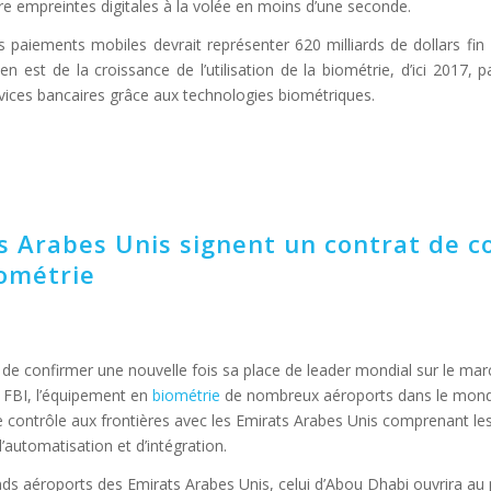
tre empreintes digitales à la volée en moins d’une seconde.
es paiements mobiles devrait représenter 620 milliards de dollars fi
n est de la croissance de l’utilisation de la biométrie, d’ici 2017, 
ervices bancaires grâce aux technologies biométriques.
s Arabes Unis signent un contrat de c
iométrie
t de confirmer une nouvelle fois sa place de leader mondial sur le mar
e FBI, l’équipement en
biométrie
de nombreux aéroports dans le mon
e contrôle aux frontières avec les Emirats Arabes Unis comprenant le
’automatisation et d’intégration.
ands aéroports des Emirats Arabes Unis, celui d’Abou Dhabi ouvrira au