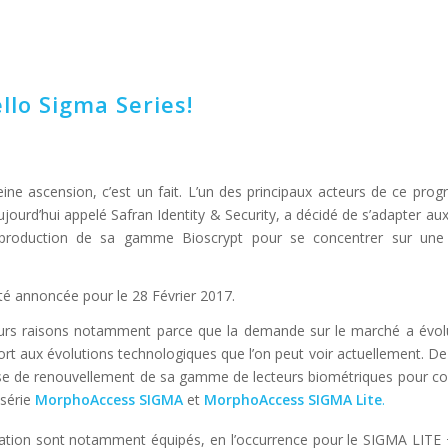
llo Sigma Series!
ine ascension, c’est un fait. L’un des principaux acteurs de ce progr
ourd’hui appelé Safran Identity & Security, a décidé de s’adapter au
 production de sa gamme Bioscrypt pour se concentrer sur un
.
 été annoncée pour le 28 Février 2017.
ieurs raisons notamment parce que la demande sur le marché a évol
pport aux évolutions technologiques que l’on peut voir actuellement. D
se de renouvellement de sa gamme de lecteurs biométriques pour co
 série
MorphoAccess SIGMA
et
MorphoAccess SIGMA Lite
.
tion sont notamment équipés, en l’occurrence pour le SIGMA LITE 