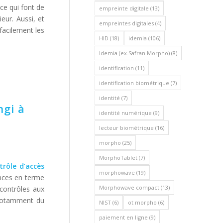
 ce qui font de
empreinte digitale
(13)
ieur. Aussi, et
empreintes digitales
(4)
facilement les
HID
(18)
idemia
(106)
Idemia (ex.Safran Morpho)
(8)
identification
(11)
identification biométrique
(7)
identité
(7)
ngi à
identité numérique
(9)
lecteur biométrique
(16)
morpho
(25)
MorphoTablet
(7)
trôle d’accès
morphowave
(19)
ences en terme
Morphowave compact
(13)
 contrôles aux
 notamment du
NIST
(6)
ot morpho
(6)
paiement en ligne
(9)