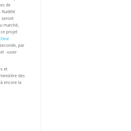
ues de
fluidifié
 seront
 du marché,
 ce projet
cteur
 seconde, par
 et «user
s et
 ministère des
là encore la