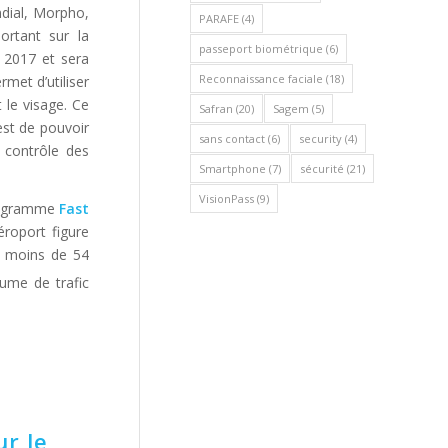
dial, Morpho,
PARAFE
(4)
ortant sur la
passeport biométrique
(6)
n 2017 et sera
Reconnaissance faciale
(18)
rmet d’utiliser
 le visage. Ce
Safran
(20)
Sagem
(5)
est de pouvoir
sans contact
(6)
security
(4)
e contrôle des
Smartphone
(7)
sécurité
(21)
VisionPass
(9)
programme
Fast
éroport figure
s moins de 54
ume de trafic
ur le