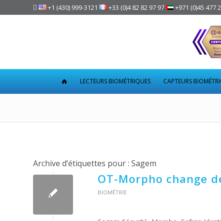

+1 (430) 999-3121
+33 (0)4 82 82 97 97
+971 (0)45 477 
LECTEURS BIOMÉTRIQUES
CAPTEURS BIOMÉTR
Archive d’étiquettes pour :
Sagem
OT-Morpho change de
BIOMÉTRIE