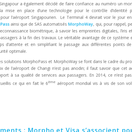
 Singapour a également décidé de faire confiance au numéro un mon
a mise en place d’une technologie pour le contrôle d’identité p
pour l’aéroport Singapourien. Le Terminal 4 devrait voir le jour e
Pass
ainsi que de SAS automatisés
MorphoWay
, qui, pour rappel, pe
connaissance biométrique, à savoir les empreintes digitales, l’iris et
 passagers à la fin des travaux. Le véritable avantage de ce système 
emps d’attente et en simplifiant le passage aux différentes points d
rité optimale.
t des solutions MorphoPass et MorphoWay se font dans le cadre du 
x de l’aéroport de Changi n’est pas anodin; il faut savoir que cet a
port à sa qualité de services aux passagers. En 2014, ce n’est pa
ème
eillis ce qui en fait le 6
aéroport mondial vis à vis de son vol
ments : Morpho et Visa s’associent po