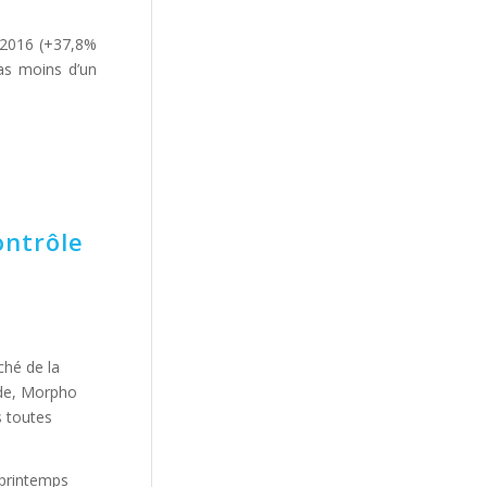
n 2016 (+37,8%
pas moins d’un
ontrôle
ché de la
de, Morpho
s toutes
 printemps