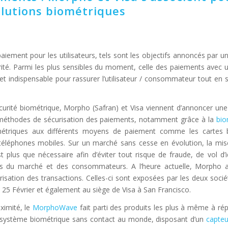
lutions biométriques
paiement pour les utilisateurs, tels sont les objectifs annoncés par u
ité. Parmi les plus sensibles du moment, celle des paiements avec 
t indispensable pour rassurer l’utilisateur / consommateur tout en s
écurité biométrique, Morpho (Safran) et Visa viennent d’annoncer une
méthodes de sécurisation des paiements, notamment grâce à la
bio
ométriques aux différents moyens de paiement comme les cartes b
s téléphones mobiles. Sur un marché sans cesse en évolution, la mi
t plus que nécessaire afin d’éviter tout risque de fraude, de vol d’i
s du marché et des consommateurs. A l’heure actuelle, Morpho a 
risation des transactions. Celles-ci sont exposées par les deux soci
25 Février et également au siège de Visa à San Francisco.
ximité, le
MorphoWave
fait parti des produits les plus à même à ré
ier système biométrique sans contact au monde, disposant d’un
capteu