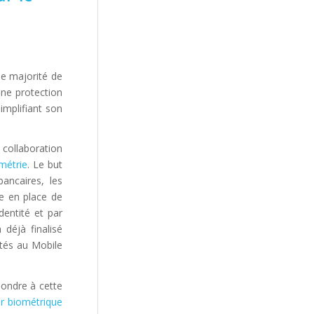
ne majorité de
une protection
implifiant son
 collaboration
métrie
. Le but
ancaires, les
se en place de
dentité et par
déjà finalisé
étés au Mobile
pondre à cette
r biométrique