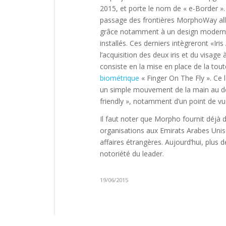
2015, et porte le nom de « e-Border 
passage des frontières MorphoWay allian
grâce notamment à un design moderne 
installés. Ces derniers intègreront «Iri
l’acquisition des deux iris et du visag
consiste en la mise en place de la tout
biométrique
« Finger On The Fly ». Ce 
un simple mouvement de la main au des
friendly », notamment d’un point de vue
Il faut noter que Morpho fournit déj
organisations aux Emirats Arabes Unis 
affaires étrangères. Aujourd’hui, plus
notoriété du leader.
19/06/2015