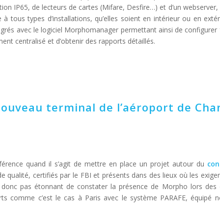
cation IP65, de lecteurs de cartes (Mifare, Desfire…) et d’un webserver,
à tous types d’installations, qu’elles soient en intérieur ou en extér
égrés avec le logiciel Morphomanager permettant ainsi de configurer 
ent centralisé et d’obtenir des rapports détaillés.
ouveau terminal de l’aéroport de Cha
éférence quand il s’agit de mettre en place un projet autour du
con
e qualité, certifiés par le FBI et présents dans des lieux où les exig
est donc pas étonnant de constater la présence de Morpho lors des
rts comme c’est le cas à Paris avec le système PARAFE, équipé