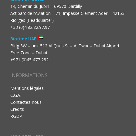
14, Chemin du Jubin – 69570 Dardilly
Actiparc de l’Aviation – 71, Impasse Clément Ader – 42153
Riorges (Headquarter)
+33 (0)4.82.82.97.97
Biotime UAE
Bldg 3W – unit 512 Al Quds St – Al Twar – Dubai Airport
Free Zone – Dubai
+971 (0)45 477 282
INFORMATIONS
Mentions légales
C.G.V.
Contactez-nous
Crédits
RGDP