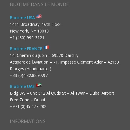
BIOTIME DANS LE MONDE
Biotime USA
1411 Broadway, 16th Floor
New York, NY 10018
+1 (430) 999-3121
Biotime FRANCE
14, Chemin du Jubin – 69570 Dardilly
Actiparc de l’Aviation – 71, Impasse Clément Ader – 42153
Riorges (Headquarter)
+33 (0)4.82.82.97.97
Biotime UAE
Bldg 3W – unit 512 Al Quds St – Al Twar – Dubai Airport
Free Zone – Dubai
+971 (0)45 477 282
INFORMATIONS