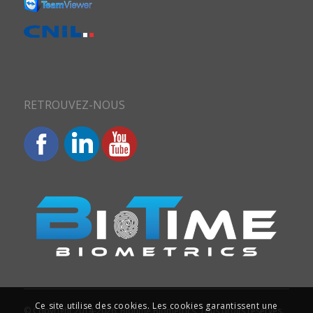
RETROUVEZ-NOUS
Ce site utilise des cookies. Les cookies garantissent une
© Copyright 2014-2026. Biotime Biometrics. Tous droits réservés.