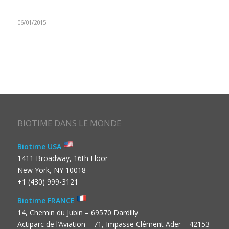
06/01/2015
BIOTIME DANS LE MONDE
Biotime USA
1411 Broadway, 16th Floor
New York, NY 10018
+1 (430) 999-3121
Biotime FRANCE
14, Chemin du Jubin – 69570 Dardilly
Actiparc de l’Aviation – 71, Impasse Clément Ader – 42153