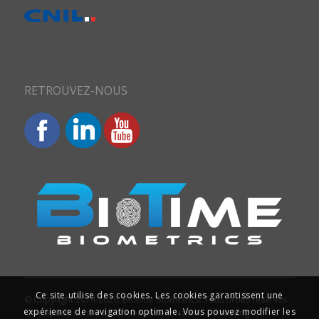
RETROUVEZ-NOUS
Ce site utilise des cookies. Les cookies garantissent une
© Copyright 2014-2026. Biotime Biometrics. Tous droits réservés.
expérience de navigation optimale. Vous pouvez modifier les
Conception du site et référencement : Iziweb Consulting