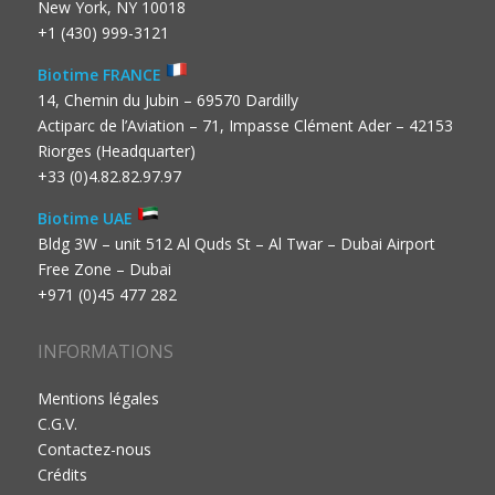
New York, NY 10018
+1 (430) 999-3121
Biotime FRANCE
14, Chemin du Jubin – 69570 Dardilly
Actiparc de l’Aviation – 71, Impasse Clément Ader – 42153
Riorges (Headquarter)
+33 (0)4.82.82.97.97
Biotime UAE
Bldg 3W – unit 512 Al Quds St – Al Twar – Dubai Airport
Free Zone – Dubai
+971 (0)45 477 282
INFORMATIONS
Mentions légales
C.G.V.
Contactez-nous
Crédits