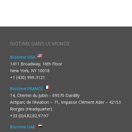
BIOTIME DANS LE MONDE
Biotime USA
1411 Broadway, 16th Floor
New York, NY 10018
+1 (430) 999-3121
Biotime FRANCE
14, Chemin du Jubin – 69570 Dardilly
Actiparc de l’Aviation – 71, Impasse Clément Ader – 42153
Riorges (Headquarter)
+33 (0)4.82.82.97.97
Biotime UAE