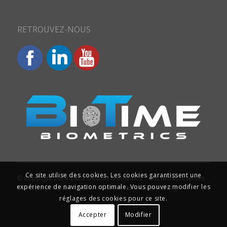
RETROUVEZ-NOUS
Ce site utilise des cookies. Les cookies garantissent une
© Copyright 2014-2026. Biotime Biometrics. Tous droits réservés.
expérience de navigation optimale. Vous pouvez modifier les
Conception du site et référencement : Iziweb Consulting
réglages des cookies pour ce site.
Accepter
Modifier