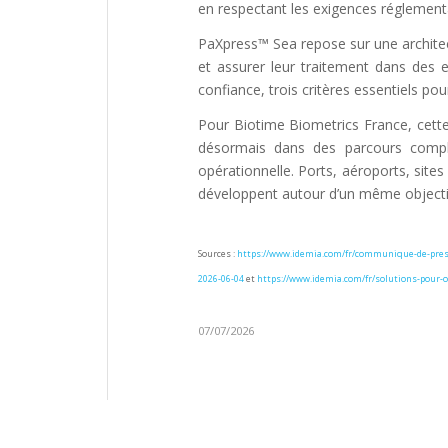
en respectant les exigences réglementa
PaXpress™ Sea repose sur une architect
et assurer leur traitement dans des e
confiance, trois critères essentiels po
Pour Biotime Biometrics France, cette 
désormais dans des parcours complets
opérationnelle. Ports, aéroports, sites
développent autour d’un même objectif, 
Sources :
https://www.idemia.com/fr/communique-de-presse
2026-06-04
et
https://www.idemia.com/fr/solutions-pour-o
07/07/2026