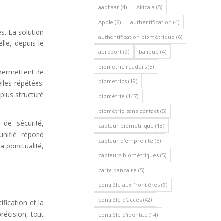
aadhaar
(4)
Akidaia
(5)
Apple
(6)
authentification
(4)
s. La solution
authentification biométrique
(6)
lle, depuis le
aéroport
(9)
banque
(4)
biometric readers
(5)
 permettent de
biometrics
(19)
lles répétées.
plus structuré
biométrie
(147)
biométrie sans contact
(5)
 de sécurité,
capteur biométrique
(18)
unifié répond
capteur d'empreinte
(5)
a ponctualité,
capteurs biométriques
(5)
carte bancaire
(5)
contrôle aux frontières
(9)
contrôle d'accès
(42)
ification et la
précision, tout
contrôle d'identité
(14)