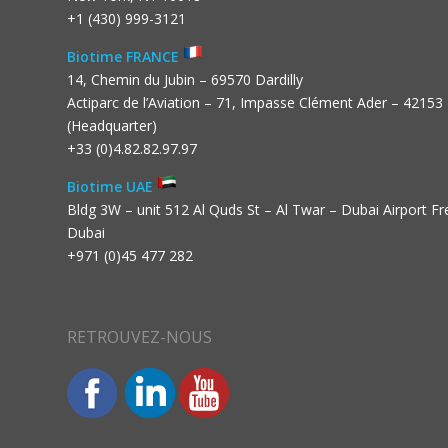
+1 (430) 999-3121
Biotime FRANCE
14, Chemin du Jubin – 69570 Dardilly
Actiparc de l’Aviation – 71, Impasse Clément Ader – 42153
(Headquarter)
+33 (0)4.82.82.97.97
Biotime UAE
Bldg 3W – unit 512 Al Quds St – Al Twar – Dubai Airport F
Dubai
+971 (0)45 477 282
RETROUVEZ-NOUS