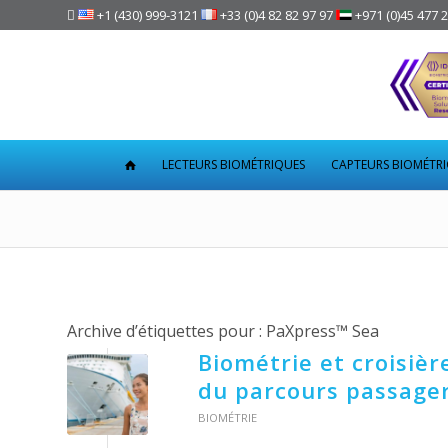

+1 (430) 999-3121
+33 (0)4 82 82 97 97
+971 (0)45 477 
LECTEURS BIOMÉTRIQUES
CAPTEURS BIOMÉTR
Archive d’étiquettes pour :
PaXpress™ Sea
Biométrie et croisière
du parcours passage
BIOMÉTRIE