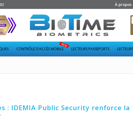
282
À propos
IQUES
CONTRÔLE D’ACCÈS MOBILE
LECTEURS PASSEPORTS
LECTEURS
s : IDEMIA Public Security renforce la 
r