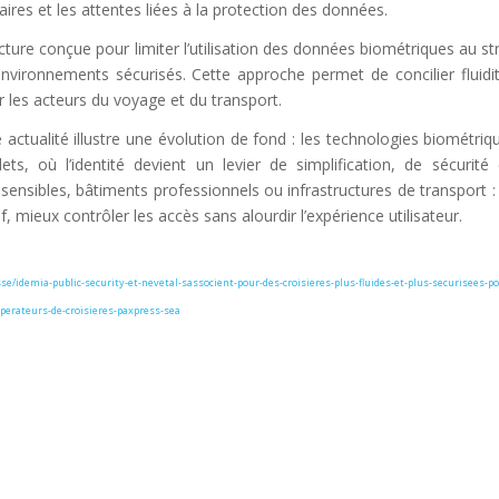
ires et les attentes liées à la protection des données.
ure conçue pour limiter l’utilisation des données biométriques au str
nvironnements sécurisés. Cette approche permet de concilier fluidit
ur les acteurs du voyage et du transport.
actualité illustre une évolution de fond : les technologies biométriqu
, où l’identité devient un levier de simplification, de sécurité e
 sensibles, bâtiments professionnels ou infrastructures de transport :
mieux contrôler les accès sans alourdir l’expérience utilisateur.
/idemia-public-security-et-nevetal-sassocient-pour-des-croisieres-plus-fluides-et-plus-securisees-po
perateurs-de-croisieres-paxpress-sea