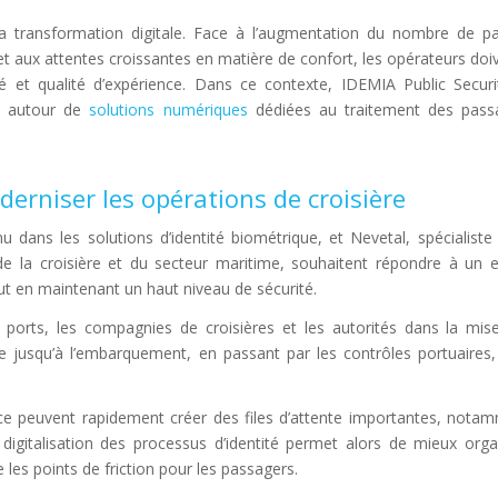
sa transformation digitale. Face à l’augmentation du nombre de pa
t aux attentes croissantes en matière de confort, les opérateurs doiv
ité et qualité d’expérience. Dans ce contexte, IDEMIA Public Secur
ue autour de
solutions numériques
dédiées au traitement des pass
erniser les opérations de croisière
u dans les solutions d’identité biométrique, et Nevetal, spécialiste
e la croisière et du secteur maritime, souhaitent répondre à un e
tout en maintenant un haut niveau de sécurité.
es ports, les compagnies de croisières et les autorités dans la mi
vée jusqu’à l’embarquement, en passant par les contrôles portuaires,
nce peuvent rapidement créer des files d’attente importantes, nota
digitalisation des processus d’identité permet alors de mieux organ
 les points de friction pour les passagers.