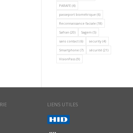
PARAFE
(4)
passeport biométrique
(6)
Reconnaissance faciale
(18)
Safran
(20)
Sagem
(5)
sans contact
(6)
security
(4)
Smartphone
(7)
sécurité
(21)
VisionPass
(9)
RIE
LIENS UTILES