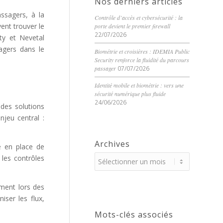
Nos derniers articles
ssagers, à la
Contrôle d’accès et cybersécurité : la
ent trouver le
porte devient le premier firewall
22/07/2026
ity et Nevetal
agers dans le
Biométrie et croisières : IDEMIA Public
Security renforce la fluidité du parcours
passager
07/07/2026
Identité mobile et biométrie : vers une
sécurité numérique plus fluide
24/06/2026
 des solutions
njeu central :
Archives
se en place de
 les contrôles
mment lors des
iser les flux,
Mots-clés associés