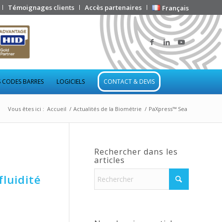
Témoignages clients
Accès partenaires
Français
 CODES BARRES
LOGICIELS
CONTACT & DEVIS
Vous êtes ici :
Accueil
/
Actualités de la Biométrie
/
PaXpress™ Sea
Rechercher dans les
articles
fluidité