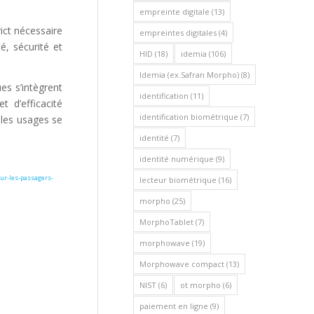
empreinte digitale
(13)
ict nécessaire
empreintes digitales
(4)
é, sécurité et
HID
(18)
idemia
(106)
Idemia (ex.Safran Morpho)
(8)
es s’intègrent
identification
(11)
t d’efficacité
identification biométrique
(7)
 les usages se
identité
(7)
identité numérique
(9)
ur-les-passagers-
lecteur biométrique
(16)
morpho
(25)
MorphoTablet
(7)
morphowave
(19)
Morphowave compact
(13)
NIST
(6)
ot morpho
(6)
paiement en ligne
(9)