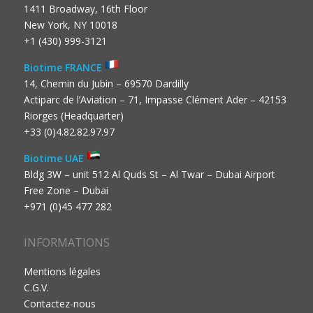
1411 Broadway, 16th Floor
New York, NY 10018
+1 (430) 999-3121
Biotime FRANCE
14, Chemin du Jubin – 69570 Dardilly
Actiparc de l’Aviation – 71, Impasse Clément Ader – 42153
Riorges (Headquarter)
+33 (0)4.82.82.97.97
Biotime UAE
Bldg 3W – unit 512 Al Quds St – Al Twar – Dubai Airport
Free Zone – Dubai
+971 (0)45 477 282
INFORMATIONS
Mentions légales
C.G.V.
Contactez-nous