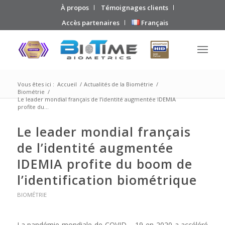
À propos
Témoignages clients
Accès partenaires
Français
Vous êtes ici :
Accueil
/
Actualités de la Biométrie
/
Biométrie
/
Le leader mondial français de l’identité augmentée IDEMIA
profite du...
Le leader mondial français
de l’identité augmentée
IDEMIA profite du boom de
l’identification biométrique
BIOMÉTRIE
La pandémie mondiale de COVID – 19 en 2020 a accéléré