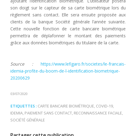
ajoutant l’identification biométrique. L’utilisateur posera
son doigt sur le capteur de sa carte biométrique lors du
règlement sans contact. Elle sera ensuite proposée aux
clients de la banque Société générale l’année suivante.
Cette nouvelle fonction de carte bancaire biométrique
permettra de déplafonner le montant des paiements
grâce aux données biométriques du titulaire de la carte.
Source :
https://www.lefigaro.fr/societes/le-francais-
idemia-profite-du-boom-de-l-identification-biometrique-
20200629
03/07/2020
ETIQUETTES :
CARTE BANCAIRE BIOMÉTRIQUE
,
COVID-19
,
IDEMIA
,
PAIEMENT SANS CONTACT
,
RECONNAISSANCE FACIALE
,
SOCIÉTÉ GÉNÉRALE
Partager cette publication