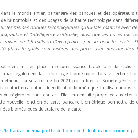
 dans le monde entier, partenaire des banques et des opérateurs t
 de l’automobile et des usages de la haute technologie dans différ
sur les mêmes briques technologiques qu’IDEMIA maîtrise avec des
tographie et l’intelligence artificielle, ainsi que les puces micro
raison de 1,5 milliard d’exemplaires par an pour les cartes SI
tité (dans lesquels sont insérés des puces avec des données b
ulement mis en place la reconnaissance faciale afin de réaliser 
és, mais également la technologie biométrique dans le secteur ban
métrique, qui sera testée fin 2021 par la banque Société générale
s contact en ajoutant l’identification biométrique. L’utilisateur poser
rs du règlement sans contact. Elle sera ensuite proposée aux client
ette nouvelle fonction de carte bancaire biométrique permettra de 
es biométriques du titulaire de la carte.
tes/le-francais-idemia-profite-du-boom-de-l-identification-biometriqu