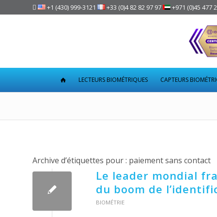

+1 (430) 999-3121
+33 (0)4 82 82 97 97
+971 (0)45 477 
LECTEURS BIOMÉTRIQUES
CAPTEURS BIOMÉTR
Archive d’étiquettes pour :
paiement sans contact
Le leader mondial fr
du boom de l’identif
BIOMÉTRIE