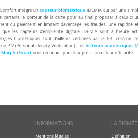
 Comfort intègre un
capteur biométrique
IDEMIA qui par une simpl
 certaine le porteur de la carte pour au final proposer à celui-ci u
ment du paiement en limitant davantage les fraudes, une rapidité et
r que les capteurs d’empreinte digitale IDEMIA sont à l’heure act
gies biométriques sont d’ailleurs certifiées par le FBI comme c’e
 PIV (Personal Identity Verification). Les
lecteurs biométriques 
e
MorphoSmart
sont reconnus pour leur précision et leur efficacité.
INFORMATIONS
LA BIOMÉT
Mentions légales
Définition