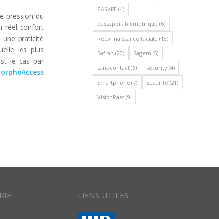
PARAFE
(4)
e pression du
passeport biométrique
(6)
n réel confort
 une praticité
Reconnaissance faciale
(18)
uelle les plus
Safran
(20)
Sagem
(5)
st le cas par
sans contact
(6)
security
(4)
MorphoAccess
Smartphone
(7)
sécurité
(21)
VisionPass
(9)
RIE
LIENS UTILES