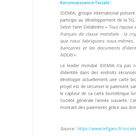
Reconnaissance faciale :
IDEMIA, groupe international présent
participe au développement de la 5G,
Selon Yann Delabrière «
Tout repose 
français de classe mondiale : la cryp
que nous fabriquons nous-mêmes, à 
bancaires et les documents d’iden
NDLR)
».
Le leader mondial IDEMIA n’a pas se
d’identité dans des endroits sécuris
développe actuellement une carte bio
projet est de sécuriser le paiement san
le capteur de sa carte biométrique lo
Société générale l’année suivante. C
montant des paiements grâce aux donné
Source :
https://www.lefigaro.fr/socie