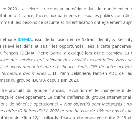
en 2020 a accéléré le recours au numérique dans le monde entier,
ultation à distance, l’accès aux bâtiments et espaces publics contrôlés,
emment, les besoins de sécurité et d’identification ont également au
ométrique
IDEMIA
, issu de la fusion entre Safran Identity & Securi
relevé les défis et saisir les opportunités liées à cette pandémi
français IDEMIA, Pierre Barrial a expliqué lors d’une interview au
 avec des services qui relèvent des activités essentielles. Nous 
t, et avons démontré notre résilience. Seuls 20% de notre activit
la fermeture des mairies ».
Et, Yann Delabrière, l’ancien PDG de Fa
onseil du groupe IDEMIA depuis Juin 2020.
l’offre produits du groupe français, l’évolution et le changement 
age le développement. Le chiffre d’affaires du groupe international
lions de bénéfice opérationnel. «
Nos objectifs sont inchangés : n
chiffre d’affaires d’ici à 2022 et une hausse de 10% de nos résult
entation de 7% à 12,6 milliards d’euro a été envisagée entre 2019 e