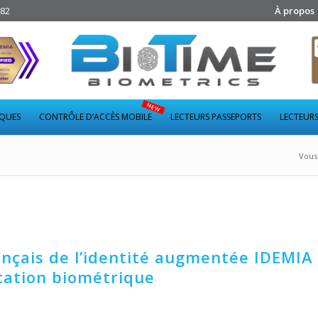
282
À propos
IQUES
CONTRÔLE D’ACCÈS MOBILE
LECTEURS PASSEPORTS
LECTEURS
Vous 
ançais de l’identité augmentée IDEMIA 
ication biométrique