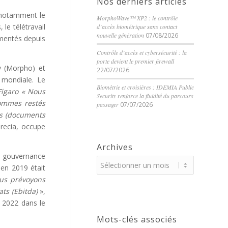
Nos derniers articles
 notamment le
MorphoWave™ XP2 : le contrôle
 le télétravail
d’accès biométrique sans contact
nouvelle génération
07/08/2026
gmentés depuis
Contrôle d’accès et cybersécurité : la
porte devient le premier firewall
ty (Morpho) et
22/07/2026
e mondiale. Le
Biométrie et croisières : IDEMIA Public
Figaro « Nous
Security renforce la fluidité du parcours
sommes restés
passager
07/07/2026
és (documents
urecia, occupe
Archives
de gouvernance
 en 2019 était
ous prévoyons
ats (Ebitda)
»,
t 2022 dans le
Mots-clés associés