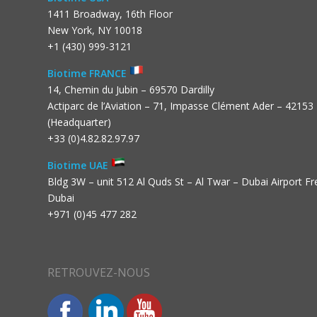
1411 Broadway, 16th Floor
New York, NY 10018
+1 (430) 999-3121
Biotime FRANCE
14, Chemin du Jubin – 69570 Dardilly
Actiparc de l’Aviation – 71, Impasse Clément Ader – 42153
(Headquarter)
+33 (0)4.82.82.97.97
Biotime UAE
Bldg 3W – unit 512 Al Quds St – Al Twar – Dubai Airport F
Dubai
+971 (0)45 477 282
RETROUVEZ-NOUS