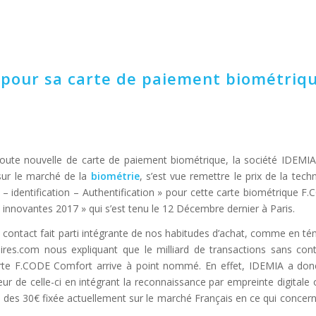
pour sa carte de paiement biométriq
ute nouvelle de carte de paiement biométrique, la société IDEMIA,
sur le marché de la
biométrie
, s’est vue remettre le prix de la tech
 – identification – Authentification » pour cette carte biométrique 
 innovantes 2017 » qui s’est tenu le 12 Décembre dernier à Paris.
contact fait parti intégrante de nos habitudes d’achat, comme en té
aires.com nous expliquant que le milliard de transactions sans co
rte F.CODE Comfort arrive à point nommé. En effet, IDEMIA a don
eur de celle-ci en intégrant la reconnaissance par empreinte digitale o
ite des 30€ fixée actuellement sur le marché Français en ce qui concer