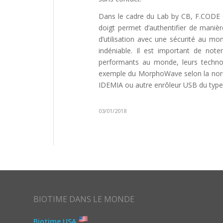
Dans le cadre du Lab by CB, F.CODE
doigt permet d’authentifier de manière
d’utilisation avec une sécurité au mo
indéniable. Il est important de note
performants au monde, leurs technolo
exemple du MorphoWave selon la norme
IDEMIA ou autre enrôleur USB du typ
03/01/2018
BIOTIME DANS LE MONDE
Biotime USA