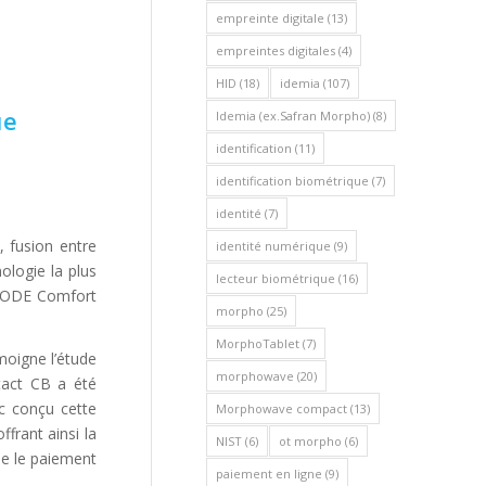
empreinte digitale
(13)
empreintes digitales
(4)
HID
(18)
idemia
(107)
ue
Idemia (ex.Safran Morpho)
(8)
identification
(11)
identification biométrique
(7)
identité
(7)
 fusion entre
identité numérique
(9)
nologie la plus
lecteur biométrique
(16)
F.CODE Comfort
morpho
(25)
MorphoTablet
(7)
moigne l’étude
morphowave
(20)
ntact CB a été
c conçu cette
Morphowave compact
(13)
ffrant ainsi la
NIST
(6)
ot morpho
(6)
ne le paiement
paiement en ligne
(9)