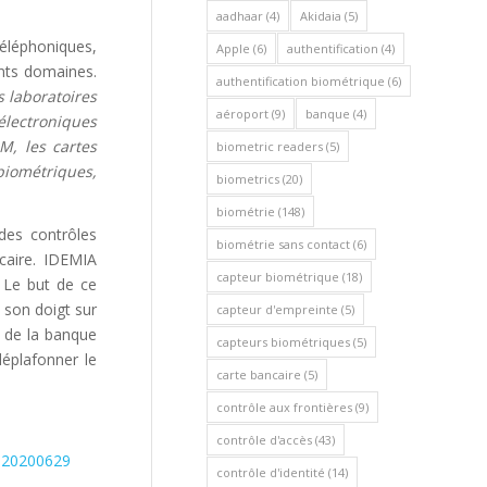
aadhaar
(4)
Akidaia
(5)
éléphoniques,
Apple
(6)
authentification
(4)
ents domaines.
authentification biométrique
(6)
 laboratoires
aéroport
(9)
banque
(4)
-électroniques
M, les cartes
biometric readers
(5)
iométriques,
biometrics
(20)
biométrie
(148)
des contrôles
biométrie sans contact
(6)
caire. IDEMIA
capteur biométrique
(18)
. Le but de ce
a son doigt sur
capteur d'empreinte
(5)
s de la banque
capteurs biométriques
(5)
déplafonner le
carte bancaire
(5)
contrôle aux frontières
(9)
contrôle d'accès
(43)
e-20200629
contrôle d'identité
(14)