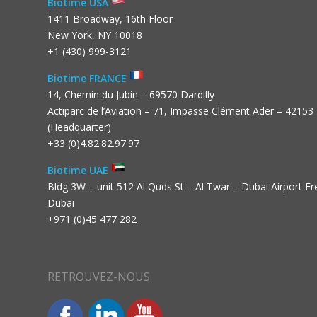
Biotime USA
1411 Broadway, 16th Floor
New York, NY 10018
+1 (430) 999-3121
Biotime FRANCE
14, Chemin du Jubin – 69570 Dardilly
Actiparc de l’Aviation – 71, Impasse Clément Ader – 42153
(Headquarter)
+33 (0)4.82.82.97.97
Biotime UAE
Bldg 3W – unit 512 Al Quds St – Al Twar – Dubai Airport F
Dubai
+971 (0)45 477 282
RETROUVEZ-NOUS