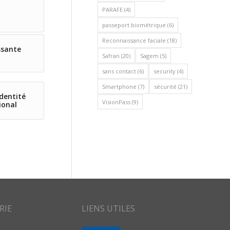
PARAFE
(4)
passeport biométrique
(6)
Reconnaissance faciale
(18)
ssante
Safran
(20)
Sagem
(5)
sans contact
(6)
security
(4)
Smartphone
(7)
sécurité
(21)
identité
VisionPass
(9)
ional
RIE
LIENS UTILES