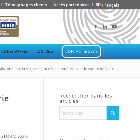
Témoignages clients
Accès partenaires
Français
 CODES BARRES
LOGICIELS
CONTACT & DEVIS
MIA améliore la sécurité grâce à la biométrie dans le comté de Volusi...
Rechercher dans les
rie
articles
nt STORM ABIS