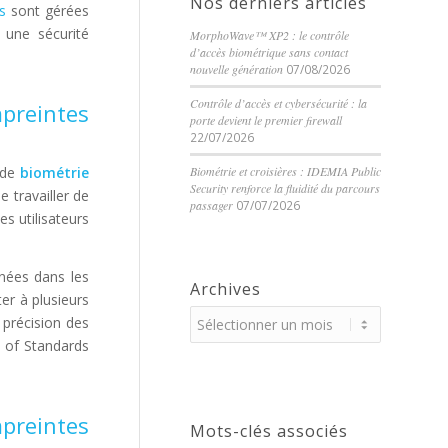
Nos derniers articles
s
sont gérées
 une sécurité
MorphoWave™ XP2 : le contrôle
d’accès biométrique sans contact
nouvelle génération
07/08/2026
Contrôle d’accès et cybersécurité : la
preintes
porte devient le premier firewall
22/07/2026
n de
biométrie
Biométrie et croisières : IDEMIA Public
Security renforce la fluidité du parcours
 travailler de
passager
07/07/2026
s utilisateurs
nées dans les
Archives
er à plusieurs
 précision des
e of Standards
preintes
Mots-clés associés