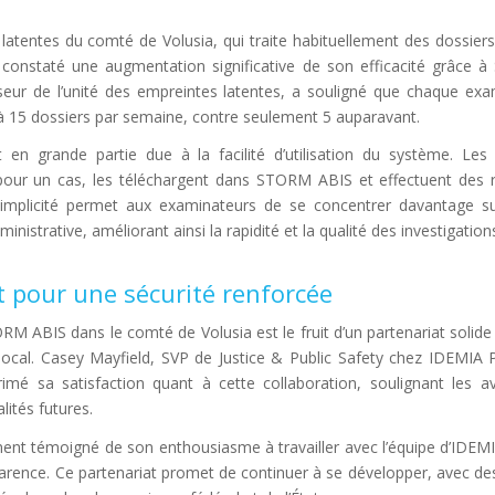
 latentes du comté de Volusia, qui traite habituellement des dossier
a constaté une augmentation significative de son efficacité grâce 
seur de l’unité des empreintes latentes, a souligné que chaque ex
 à 15 dossiers par semaine, contre seulement 5 auparavant.
t en grande partie due à la facilité d’utilisation du système. Les
pour un cas, les téléchargent dans STORM ABIS et effectuent des 
 simplicité permet aux examinateurs de se concentrer davantage sur
inistrative, améliorant ainsi la rapidité et la qualité des investigation
 pour une sécurité renforcée
M ABIS dans le comté de Volusia est le fruit d’un partenariat solid
 local. Casey Mayfield, SVP de Justice & Public Safety chez IDEMIA P
imé sa satisfaction quant à cette collaboration, soulignant les a
lités futures.
ent témoigné de son enthousiasme à travailler avec l’équipe d’IDEMI
parence. Ce partenariat promet de continuer à se développer, avec de