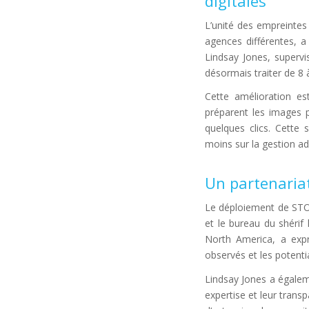
digitales
L’unité des empreintes
agences différentes, 
Lindsay Jones, supervi
désormais traiter de 8
Cette amélioration es
préparent les images 
quelques clics. Cette
moins sur la gestion adm
Un partenariat
Le déploiement de STOR
et le bureau du shérif
North America, a expr
observés et les potentia
Lindsay Jones a égalem
expertise et leur trans