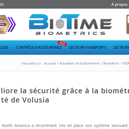
282
À propos
IQUES
CONTRÔLE D’ACCÈS MOBILE
LECTEURS PASSEPORTS
LECTEURS
Vous êtes ici :
Accueil
/
Actualités de la Biométrie
/
Biométrie
/
IDE
iore la sécurité grâce à la biomét
té de Volusia
ty North America a récemment mis en place son système innova