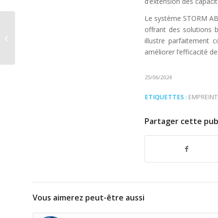
d’extension des capacit
Le système STORM ABIS
Paiements sans
offrant des solutions 
contact : transformer
illustre parfaitement 
l’expérience dans les
améliorer l’efficacité 
transports...
25/06/2024
ETIQUETTES :
EMPREINT
Partager cette pub
Vous aimerez peut-être aussi