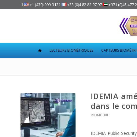

+1 (430) 999-3121
+33 (0)4 82 82 97 97
+971 (0)45 477 
LECTEURS BIOMÉTRIQUES
CAPTEURS BIOMÉTR
IDEMIA amél
dans le com
BIOMÉTRIE
IDEMIA Public Securi