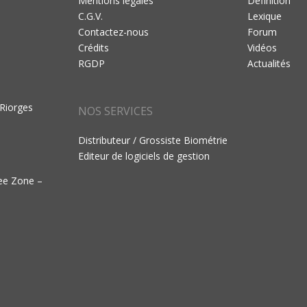
Mentions légales
Définition
C.G.V.
Lexique
Contactez-nous
Forum
Crédits
Vidéos
RGDP
Actualités
 Riorges
NOS SERVICES
Distributeur / Grossiste Biométrie
Editeur de logiciels de gestion
ree Zone –