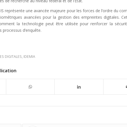
és de recherche au niveau fédéral et de l’État.
 représente une avancée majeure pour les forces de l’ordre du comt
biométriques avancées pour la gestion des empreintes digitales. Ce
comment la technologie peut être utilisée pour renforcer la sécuri
des processus d’enquête.
ES DIGITALES
,
IDEMIA
lication