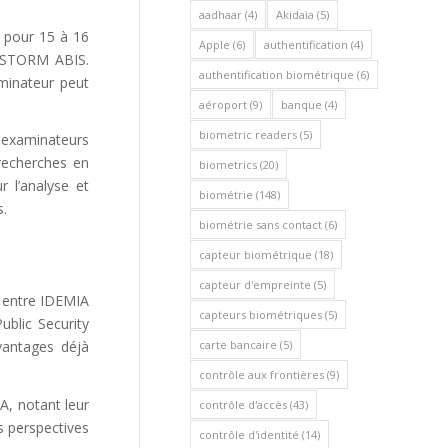
aadhaar
(4)
Akidaia
(5)
s pour 15 à 16
Apple
(6)
authentification
(4)
à STORM ABIS.
authentification biométrique
(6)
aminateur peut
aéroport
(9)
banque
(4)
biometric readers
(5)
 examinateurs
recherches en
biometrics
(20)
 l’analyse et
biométrie
(148)
s.
biométrie sans contact
(6)
capteur biométrique
(18)
capteur d'empreinte
(5)
e entre IDEMIA
capteurs biométriques
(5)
ublic Security
carte bancaire
(5)
vantages déjà
contrôle aux frontières
(9)
A, notant leur
contrôle d'accès
(43)
s perspectives
contrôle d'identité
(14)