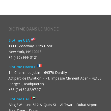
BIOTIME DANS LE MONDE
Biotime USA
1411 Broadway, 16th Floor
New York, NY 10018
+1 (430) 999-3121
Biotime FRANCE
14, Chemin du Jubin – 69570 Dardilly
Actiparc de l’Aviation – 71, Impasse Clément Ader – 42153
Riorges (Headquarter)
+33 (0)4.82.82.97.97
Biotime UAE
Bldg 3W – unit 512 Al Quds St – Al Twar – Dubai Airport
Free Zone – Dubai