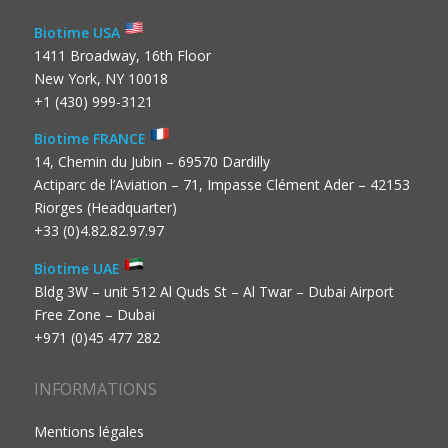
Biotime USA
1411 Broadway, 16th Floor
New York, NY 10018
+1 (430) 999-3121
Biotime FRANCE
14, Chemin du Jubin – 69570 Dardilly
Actiparc de l’Aviation – 71, Impasse Clément Ader – 42153
Riorges (Headquarter)
+33 (0)4.82.82.97.97
Biotime UAE
Bldg 3W – unit 512 Al Quds St – Al Twar – Dubai Airport
Free Zone – Dubai
+971 (0)45 477 282
INFORMATIONS
Mentions légales