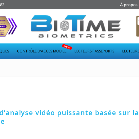
282
À propos
IQUES
CONTRÔLE D’ACCÈS MOBILE
LECTEURS PASSEPORTS
LECTEURS
d’analyse vidéo puissante basée sur la
le