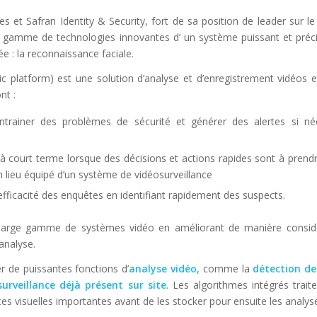
s et Safran Identity & Security, fort de sa position de leader sur l
a gamme de technologies innovantes d’ un système puissant et préci
 : la reconnaissance faciale.
 platform) est une solution d’analyse et d’enregistrement vidéos 
nt :
trainer des problèmes de sécurité et générer des alertes si né
s à court terme lorsque des décisions et actions rapides sont à pre
 lieu équipé d’un système de vidéosurveillance
’efficacité des enquêtes en identifiant rapidement des suspects.
large gamme de systèmes vidéo en améliorant de manière considér
analyse.
er de puissantes fonctions d’
analyse vidéo,
comme la
détection d
urveillance déjà présent sur site
. Les algorithmes intégrés traite
es visuelles importantes avant de les stocker pour ensuite les analyse