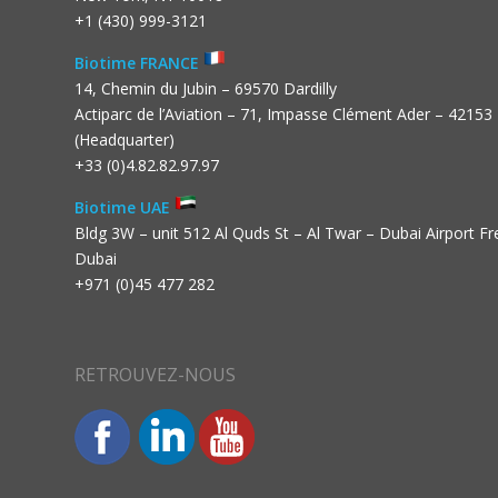
+1 (430) 999-3121
Biotime FRANCE
14, Chemin du Jubin – 69570 Dardilly
Actiparc de l’Aviation – 71, Impasse Clément Ader – 42153
(Headquarter)
+33 (0)4.82.82.97.97
Biotime UAE
Bldg 3W – unit 512 Al Quds St – Al Twar – Dubai Airport F
Dubai
+971 (0)45 477 282
RETROUVEZ-NOUS