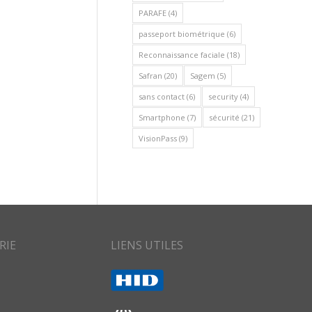
PARAFE
(4)
passeport biométrique
(6)
Reconnaissance faciale
(18)
Safran
(20)
Sagem
(5)
sans contact
(6)
security
(4)
Smartphone
(7)
sécurité
(21)
VisionPass
(9)
RIE
LIENS UTILES