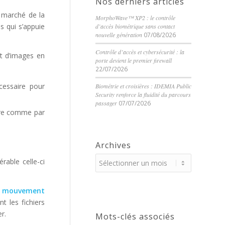
Nos derniers articles
e marché de la
MorphoWave™ XP2 : le contrôle
s qui s’appuie
d’accès biométrique sans contact
nouvelle génération
07/08/2026
Contrôle d’accès et cybersécurité : la
et d’images en
porte devient le premier firewall
22/07/2026
cessaire pour
Biométrie et croisières : IDEMIA Public
Security renforce la fluidité du parcours
passager
07/07/2026
ndre comme par
Archives
able celle-ci
e mouvement
nt les fichiers
r.
Mots-clés associés