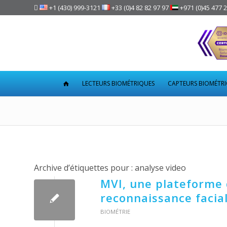

+1 (430) 999-3121
+33 (0)4 82 82 97 97
+971 (0)45 477 
LECTEURS BIOMÉTRIQUES
CAPTEURS BIOMÉTR
Archive d’étiquettes pour :
analyse video
MVI, une plateforme 
reconnaissance facia
BIOMÉTRIE