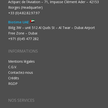
Actiparc de l’Aviation – 71, Impasse Clément Ader – 42153
Riorges (Headquarter)
+33 (0)4.82.82.97.97
Biotime UAE
Bldg 3W – unit 512 Al Quds St – Al Twar – Dubai Airport
Free Zone – Dubai
+971 (0)45 477 282
INFORMATIONS
Mentions légales
C.G.V.
Contactez-nous
Crédits
RGDP
NOS SERVICES