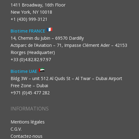
1411 Broadway, 16th Floor
New York, NY 10018
+1 (430) 999-3121
Biotime FRANCE
14, Chemin du Jubin – 69570 Dardilly
Actiparc de l’Aviation – 71, Impasse Clément Ader – 42153
Riorges (Headquarter)
+33 (0)4.82.82.97.97
Biotime UAE
Bldg 3W – unit 512 Al Quds St – Al Twar – Dubai Airport
Free Zone – Dubai
+971 (0)45 477 282
INFORMATIONS
Mentions légales
C.G.V.
Contactez-nous