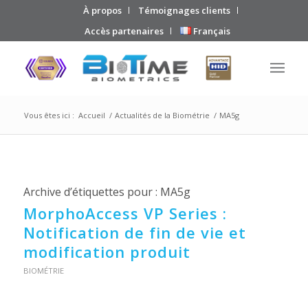
À propos
Témoignages clients
Accès partenaires
Français
Vous êtes ici :
Accueil
/
Actualités de la Biométrie
/
MA5g
Archive d’étiquettes pour :
MA5g
MorphoAccess VP Series :
Notification de fin de vie et
modification produit
BIOMÉTRIE