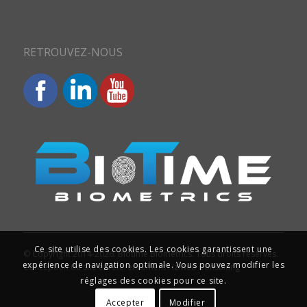
RETROUVEZ-NOUS
Ce site utilise des cookies. Les cookies garantissent une
© Copyright 2014-2026. Biotime Biometrics. Tous droits réservés.
expérience de navigation optimale. Vous pouvez modifier les
Conception du site et référencement : Iziweb Consulting
réglages des cookies pour ce site.
Accepter
Modifier