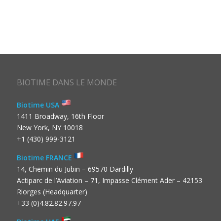
BIOTIME DANS LE MONDE
Biotime USA
1411 Broadway, 16th Floor
New York, NY 10018
+1 (430) 999-3121
Biotime FRANCE
14, Chemin du Jubin – 69570 Dardilly
Actiparc de l’Aviation – 71, Impasse Clément Ader – 42153
Riorges (Headquarter)
+33 (0)4.82.82.97.97