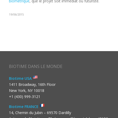
biométrique
, que le projet soit immédiat ou futuriste.
19/06/2015
BIOTIME DANS LE MONDE
Biotime USA
1411 Broadway, 16th Floor
New York, NY 10018
+1 (430) 999-3121
Biotime FRANCE
14, Chemin du Jubin – 69570 Dardilly