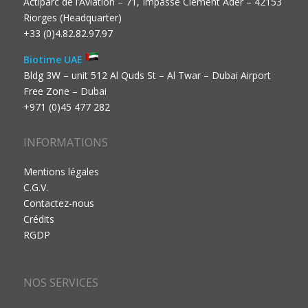
Actiparc de l’Aviation – 71, Impasse Clément Ader – 42153
Riorges (Headquarter)
+33 (0)4.82.82.97.97
Biotime UAE
Bldg 3W – unit 512 Al Quds St – Al Twar – Dubai Airport
Free Zone – Dubai
+971 (0)45 477 282
INFORMATIONS
Mentions légales
C.G.V.
Contactez-nous
Crédits
RGDP
NOS SERVICES