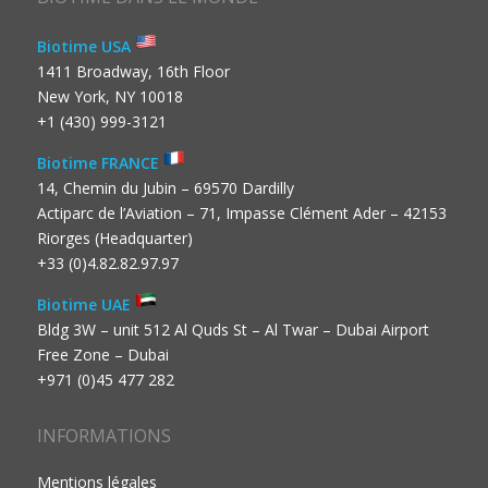
Biotime USA
1411 Broadway, 16th Floor
New York, NY 10018
+1 (430) 999-3121
Biotime FRANCE
14, Chemin du Jubin – 69570 Dardilly
Actiparc de l’Aviation – 71, Impasse Clément Ader – 42153
Riorges (Headquarter)
+33 (0)4.82.82.97.97
Biotime UAE
Bldg 3W – unit 512 Al Quds St – Al Twar – Dubai Airport
Free Zone – Dubai
+971 (0)45 477 282
INFORMATIONS
Mentions légales