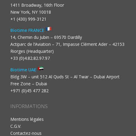
1411 Broadway, 16th Floor
New York, NY 10018
+1 (430) 999-3121
Biotime FRANCE
14, Chemin du Jubin – 69570 Dardilly
Actiparc de l’Aviation – 71, Impasse Clément Ader – 42153
Riorges (Headquarter)
+33 (0)4.82.82.97.97
Biotime UAE
Bldg 3W – unit 512 Al Quds St – Al Twar – Dubai Airport
Free Zone – Dubai
+971 (0)45 477 282
INFORMATIONS
Mentions légales
C.G.V.
Contactez-nous