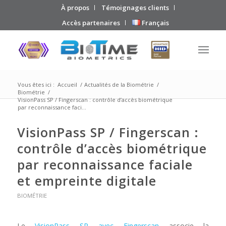
À propos
Témoignages clients
Accès partenaires
Français
Vous êtes ici :
Accueil
/
Actualités de la Biométrie
/
Biométrie
/
VisionPass SP / Fingerscan : contrôle d’accès biométrique
par reconnaissance faci...
VisionPass SP / Fingerscan :
contrôle d’accès biométrique
par reconnaissance faciale
et empreinte digitale
BIOMÉTRIE
Le
VisionPass SP avec Fingerscan
associe la