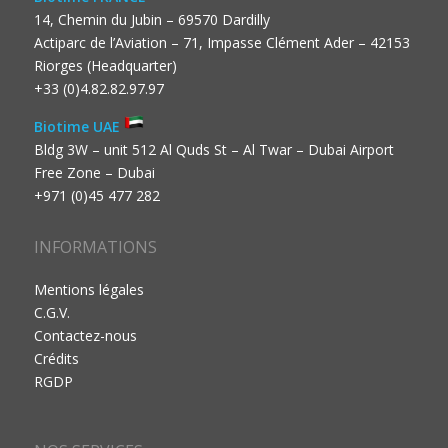
14, Chemin du Jubin – 69570 Dardilly
Actiparc de l’Aviation – 71, Impasse Clément Ader – 42153
Riorges (Headquarter)
+33 (0)4.82.82.97.97
Biotime UAE
Bldg 3W – unit 512 Al Quds St – Al Twar – Dubai Airport
Free Zone – Dubai
+971 (0)45 477 282
INFORMATIONS
Mentions légales
C.G.V.
Contactez-nous
Crédits
RGDP