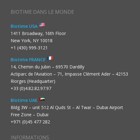
BIOTIME DANS LE MONDE
Biotime USA
1411 Broadway, 16th Floor
New York, NY 10018
+1 (430) 999-3121
Biotime FRANCE
14, Chemin du Jubin – 69570 Dardilly
Actiparc de l’Aviation – 71, Impasse Clément Ader – 42153
Riorges (Headquarter)
+33 (0)4.82.82.97.97
Biotime UAE
Bldg 3W – unit 512 Al Quds St – Al Twar – Dubai Airport
Free Zone – Dubai
+971 (0)45 477 282
INFORMATIONS