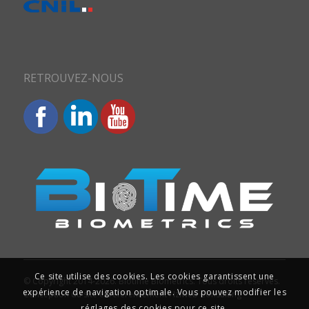
RETROUVEZ-NOUS
Ce site utilise des cookies. Les cookies garantissent une
© Copyright 2014-2026. Biotime Biometrics. Tous droits réservés.
expérience de navigation optimale. Vous pouvez modifier les
Conception du site et référencement : Iziweb Consulting
réglages des cookies pour ce site.