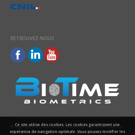
RETROUVEZ-NOUS
Ce site utilise des cookies. Les cookies garantissent une
© Copyright 2014-2026. Biotime Biometrics. Tous droits réservés.
expérience de navigation optimale. Vous pouvez modifier les
Conception du site et référencement : Iziweb Consulting