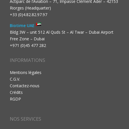
Actiparc de l’Aviation – 71, Impasse Clément Ader – 42153
Riorges (Headquarter)
+33 (0)4.82.82.97.97
Biotime UAE
Bldg 3W – unit 512 Al Quds St – Al Twar – Dubai Airport
Free Zone – Dubai
+971 (0)45 477 282
INFORMATIONS
Mentions légales
C.G.V.
Contactez-nous
Crédits
RGDP
NOS SERVICES