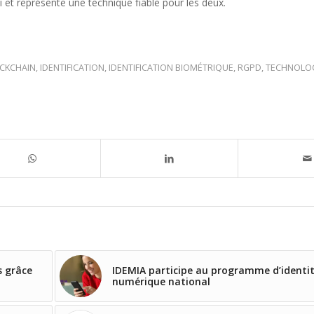
nsi et représente une technique fiable pour les deux.
CKCHAIN
,
IDENTIFICATION
,
IDENTIFICATION BIOMÉTRIQUE
,
RGPD
,
TECHNOLO
s grâce
IDEMIA participe au programme d’identi
numérique national