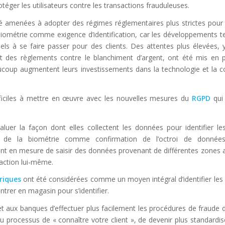
otéger les utilisateurs contre les transactions frauduleuses.
amenées à adopter des régimes réglementaires plus strictes pour l’
 la biométrie comme exigence d’identification, car les développements 
ls à se faire passer pour des clients. Des attentes plus élevées,
 et des règlements contre le blanchiment d’argent, ont été mis en 
eaucoup augmentent leurs investissements dans la technologie et la 
fficiles à mettre en œuvre avec les nouvelles mesures du
RGPD
qui
uer la façon dont elles collectent les données pour identifier le
tion de la biométrie comme confirmation de l’octroi de donnée
nt en mesure de saisir des données provenant de différentes zones afi
nsaction lui-même.
riques
ont été considérées comme un moyen intégral d’identifier les 
entrer en magasin pour s’identifier.
t aux banques d’effectuer plus facilement les procédures de fraude d’
processus de « connaître votre client », de devenir plus standardisé