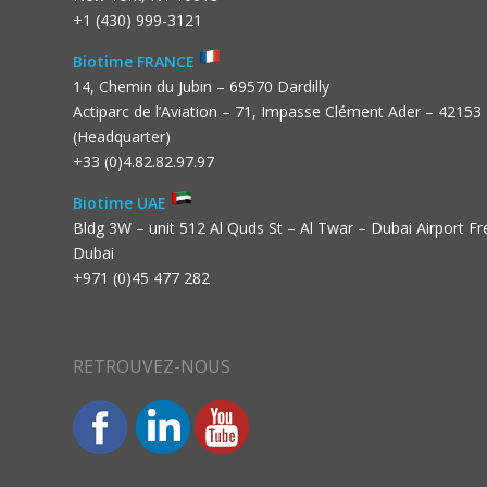
+1 (430) 999-3121
Biotime FRANCE
14, Chemin du Jubin – 69570 Dardilly
Actiparc de l’Aviation – 71, Impasse Clément Ader – 42153
(Headquarter)
+33 (0)4.82.82.97.97
Biotime UAE
Bldg 3W – unit 512 Al Quds St – Al Twar – Dubai Airport F
Dubai
+971 (0)45 477 282
RETROUVEZ-NOUS