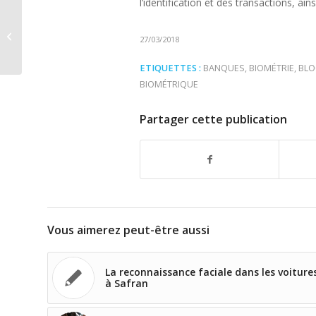
l’identification et des transactions, ai
Le moteur multi-biométrique
MorphoBSS au coeur de la
27/03/2018
collaboration entre Idemia...
ETIQUETTES :
BANQUES
,
BIOMÉTRIE
,
BLO
BIOMÉTRIQUE
Partager cette publication
Vous aimerez peut-être aussi
La reconnaissance faciale dans les voiture
à Safran