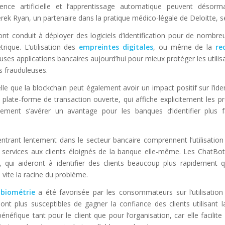
lligence artificielle et l’apprentissage automatique peuvent désor
rek Ryan, un partenaire dans la pratique médico-légale de Deloitte, se
t conduit à déployer des logiciels d’identification pour de nombr
rique. L’utilisation des
empreintes digitales
, ou même de la
re
es applications bancaires aujourd’hui pour mieux protéger les utilisa
ns frauduleuses.
elle que la blockchain peut également avoir un impact positif sur l’ide
 plate-forme de transaction ouverte, qui affiche explicitement les pr
ement s’avérer un avantage pour les banques d’identifier plus f
ntrant lentement dans le secteur bancaire comprennent l’utilisatio
des services aux clients éloignés de la banque elle-même. Les ChatBo
, qui aideront à identifier des clients beaucoup plus rapidement 
us vite la racine du problème.
a
biométrie
a été favorisée par les consommateurs sur l’utilisatio
t plus susceptibles de gagner la confiance des clients utilisant l
énéfique tant pour le client que pour l’organisation, car elle facilite