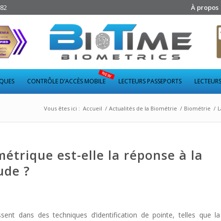
282
À propos
IQUES
CONTRÔLE D’ACCÈS MOBILE
LECTEURS PASSEPORTS
LECTEURS
Vous êtes ici :
Accueil
/
Actualités de la Biométrie
/
Biométrie
/
L
étrique est-elle la réponse à la
ude ?
sent dans des techniques d’identification de pointe, telles que l