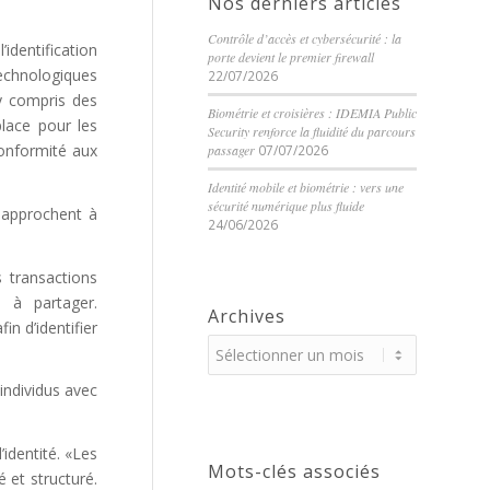
Nos derniers articles
Contrôle d’accès et cybersécurité : la
identification
porte devient le premier firewall
technologiques
22/07/2026
 y compris des
Biométrie et croisières : IDEMIA Public
place pour les
Security renforce la fluidité du parcours
conformité aux
passager
07/07/2026
Identité mobile et biométrie : vers une
sécurité numérique plus fluide
 approchent à
24/06/2026
s transactions
s à partager.
Archives
n d’identifier
individus avec
identité. «Les
Mots-clés associés
 et structuré.