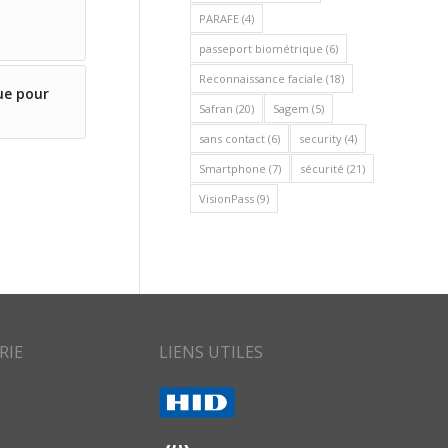
PARAFE
(4)
passeport biométrique
(6)
Reconnaissance faciale
(18)
ue pour
Safran
(20)
Sagem
(5)
sans contact
(6)
security
(4)
Smartphone
(7)
sécurité
(21)
VisionPass
(9)
RIE
LIENS UTILES