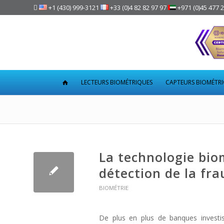

+1 (430) 999-3121
+33 (0)4 82 82 97 97
+971 (0)45 477 
LECTEURS BIOMÉTRIQUES
CAPTEURS BIOMÉTR
La technologie biom
détection de la fra
BIOMÉTRIE
De plus en plus de banques investis