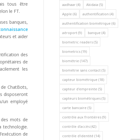
mais tous être
aadhaar
(4)
Akidaia
(5)
lon le FT.
Apple
(6)
authentification
(4)
euses banques,
authentification biométrique
(6)
connaissance
aéroport
(9)
banque
(4)
teurs et aider
biometric readers
(5)
biometrics
(19)
ntification des
biométrie
(147)
opriétaires de
acilement les
biométrie sans contact
(5)
capteur biométrique
(18)
n de ChatBots,
capteur d'empreinte
(5)
ts disposeront
capteurs biométriques
(5)
qu’un employé
carte bancaire
(5)
contrôle aux frontières
(9)
n des mots de
a technologie.
contrôle d'accès
(42)
 l’exécution de
contrôle d'identité
(14)