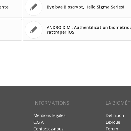
gente
Bye bye Bioscrypt, Hello Sigma Series!
ANDROID M : Authentification biométriq
rattraper iOS
INFORMATIONS
LA BIOMÉT
Mentions légales
Définition
C.G.V.
Lexique
Contactez-nous
Forum