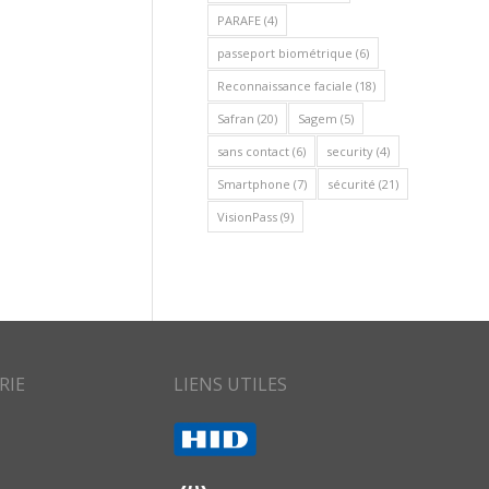
PARAFE
(4)
passeport biométrique
(6)
Reconnaissance faciale
(18)
Safran
(20)
Sagem
(5)
sans contact
(6)
security
(4)
Smartphone
(7)
sécurité
(21)
VisionPass
(9)
RIE
LIENS UTILES