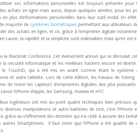
ubtiliser ses informations personnelles est toujours présente pou
st des achats en ligne mais aussi, depuis quelques années, pour les 
en plus d’informations personnelles dans leur outil mobil. En effet
nde majorité de
systèmes biométriques
permettant aux utilisateurs de
der des achats en ligne, et ce, grâce à l’empreinte digitale notamment
 cause, la rapidité et la simplicité sont indéniables mais qu’en est-il
e la BlackHat Conference. Cet événement annuel qui se déroulait c
 la sécurité informatique et les meilleurs hackers encore en liberté
, le TouchID, qui a été mis en avant comme étant le système d
hone et autre tablette. Lors de cette édition, les travaux de Yulon
mis de tester les capteurs d’empreintes digitales des plus puissan
 savoir l’iPhone d’Apple, les Samsung, Huawei et HTC.
s deux ingénieurs ont mis au point quatre techniques bien précises qu’
s diverses manipulations et autre batteries de test, c’est l’iPhone 
tis grâce au chiffrement des données qui n’a cédé à aucune des tentat
es autres Smartphones. Il faut noter que l’iPhone a été qualifié de 
ts.