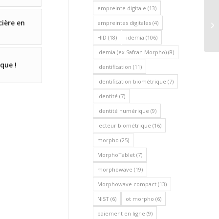
empreinte digitale
(13)
La
cière en
empreintes digitales
(4)
sû
HID
(18)
idemia
(106)
Idemia (ex.Safran Morpho)
(8)
que !
identification
(11)
identification biométrique
(7)
identité
(7)
identité numérique
(9)
lecteur biométrique
(16)
morpho
(25)
MorphoTablet
(7)
morphowave
(19)
Morphowave compact
(13)
NIST
(6)
ot morpho
(6)
paiement en ligne
(9)