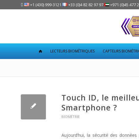

+1 (430) 999-3121
+33 (0)4 82 82 97 97
+971 (0)45 477 
LECTEURS BIOMÉTRIQUES
CAPTEURS BIOMÉTR
Touch ID, le meill
Smartphone ?
BIOMÉTRIE
Aujourd’hui, la sécurité des donnée