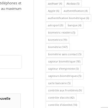
s téléphones et
aadhaar
(4)
Akidaia
(5)
ser au maximum
Apple
(6)
authentification
(4)
authentification biométrique
(6)
aéroport
(9)
banque
(4)
biometric readers
(5)
biometrics
(19)
biométrie
(147)
biométrie sans contact
(5)
capteur biométrique
(18)
capteur d'empreinte
(5)
capteurs biométriques
(5)
carte bancaire
(5)
contrôle aux frontières
(9)
contrôle d'accès
(42)
ouvelle
contrôle d'identité
(14)