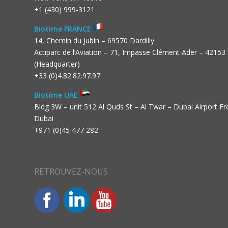
+1 (430) 999-3121
Biotime FRANCE
14, Chemin du Jubin – 69570 Dardilly
Actiparc de l’Aviation – 71, Impasse Clément Ader – 42153
(Headquarter)
+33 (0)4.82.82.97.97
Biotime UAE
Bldg 3W – unit 512 Al Quds St – Al Twar – Dubai Airport F
Dubai
+971 (0)45 477 282
RETROUVEZ-NOUS