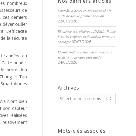
Nos derniers articles
r les nombreux
possesseurs de
Contrôle d’accès et cybersécurité : la
porte devient le premier firewall
, ces derniers
22/07/2026
 déverrouiller
. L’efficacité
Biométrie et croisières : IDEMIA Public
Security renforce la fluidité du parcours
 de la sécurité
passager
07/07/2026
Identité mobile et biométrie : vers une
ette annéee du
sécurité numérique plus fluide
. Cette année,
24/06/2026
e protection
g Zhang et Tao
ts Smartphones
Archives
ils n’ont bien
et son capteur
ives réalisées
« relativement
Mots-clés associés