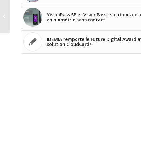
Le respect des horaires de travail
VisionPass SP et VisionPass : solutions de 
grâce à la pointeuse
en biométrie sans contact
IDEMIA remporte le Future Digital Award a
solution CloudCard+