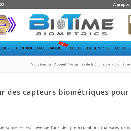
282
À propos
IQUES
CONTRÔLE D’ACCÈS MOBILE
LECTEURS PASSEPORTS
LECTEURS
Vous êtes ici :
Accueil
/
Actualités de la Biométrie
/
Biométrie
eur des capteurs biométriques pour
s personnelles est devenue l’une des préoccupations majeures dan