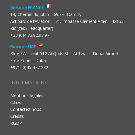
Biotime FRANCE
14, Chemin du Jubin – 69570 Dardilly
Actiparc de l’Aviation – 71, Impasse Clément Ader – 42153
Riorges (Headquarter)
+33 (0)4.82.82.97.97
Biotime UAE
Bldg 3W – unit 512 Al Quds St – Al Twar – Dubai Airport
Free Zone – Dubai
+971 (0)45 477 282
INFORMATIONS
Mentions légales
C.G.V.
Contactez-nous
Crédits
RGDP