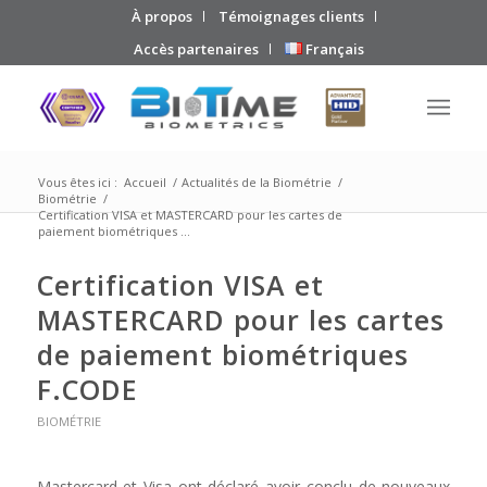
À propos
Témoignages clients
Accès partenaires
Français
Vous êtes ici :
Accueil
/
Actualités de la Biométrie
/
Biométrie
/
Certification VISA et MASTERCARD pour les cartes de
paiement biométriques ...
Certification VISA et
MASTERCARD pour les cartes
de paiement biométriques
F.CODE
BIOMÉTRIE
Mastercard et Visa ont déclaré avoir conclu de nouveaux