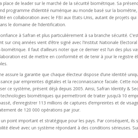
a place de leader sur le marché de la sécurité biométrique. Sa présen
rand programme d’identité numérique au monde basé sur la biométrie
alité en collaboration avec le FBI aux Etats-Unis, autant de projets qui
ns le domaine de l’identification.
onfiance à Safran et plus particulièrement à sa branche sécurité. C’
 sur cinq années vient d’être signé avec l’Institut Nationale Electora
biométrique. Il faut d’ailleurs noter que ce dernier est l’un des plus v
laboration est de mettre en conformité et de tenir à jour le registre é
les.
e assure la garantie que chaque électeur dispose d’une identité uniqu
ssance par empreintes digitales et la reconnaissance faciale. Cette nou
ser ce système, présent déjà depuis 2005. Ainsi, Safran Identity & Sec
s technologies biométriques qui permettront de traiter jusqu’à 10 emp
ssé, d’enregistrer 113 millions de captures d’empreintes et de visage
aitement de 120 000 opérations par jour.
 un point important et stratégique pour les pays. Par conséquent, ils 
bilité élevé avec un système répondant à des conditions sérieuses. Su