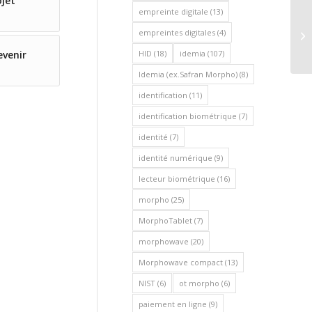
ojet
empreinte digitale
(13)
L’
empreintes digitales
(4)
av
HID
(18)
idemia
(107)
evenir
Idemia (ex.Safran Morpho)
(8)
identification
(11)
identification biométrique
(7)
identité
(7)
identité numérique
(9)
lecteur biométrique
(16)
morpho
(25)
MorphoTablet
(7)
morphowave
(20)
Morphowave compact
(13)
NIST
(6)
ot morpho
(6)
paiement en ligne
(9)