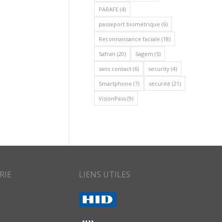
PARAFE
(4)
passeport biométrique
(6)
Reconnaissance faciale
(18)
Safran
(20)
Sagem
(5)
sans contact
(6)
security
(4)
Smartphone
(7)
sécurité
(21)
VisionPass
(9)
RIE
LIENS UTILES