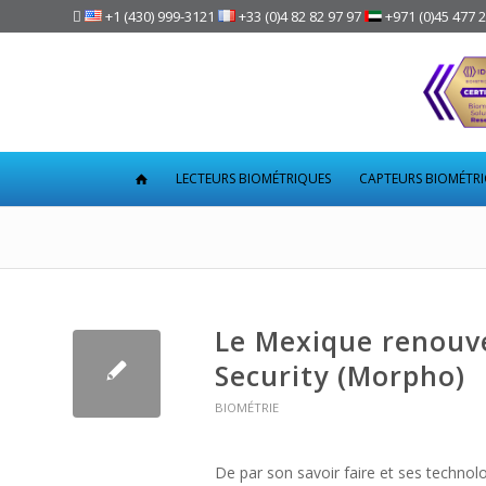

+1 (430) 999-3121
+33 (0)4 82 82 97 97
+971 (0)45 477 
LECTEURS BIOMÉTRIQUES
CAPTEURS BIOMÉTR
Le Mexique renouve
Security (Morpho)
BIOMÉTRIE
De par son savoir faire et ses techno