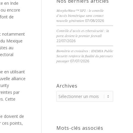
Nos derniers articles
ce en Inde
, ou encore
MorphoWave™ XP2 : le contrôle
d’accès biométrique sans contact
 font de
nouvelle génération
07/08/2026
Contrôle d’accès et cybersécurité : la
est notamment
porte devient le premier firewall
l du Mexique
22/07/2026
astes au
Biométrie et croisières : IDEMIA Public
lectoral
Security renforce la fluidité du parcours
passager
07/07/2026
e en utilisant
velle alliance
urity
Archives
reintes par
s. Cette
se doivent de
r ces points,
Mots-clés associés