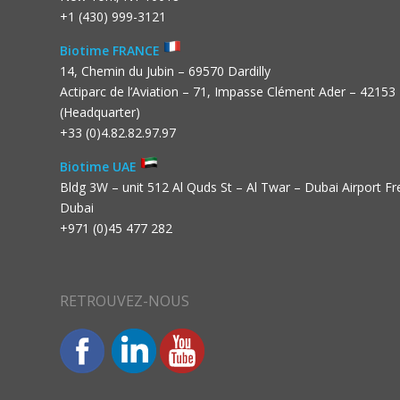
+1 (430) 999-3121
Biotime FRANCE
14, Chemin du Jubin – 69570 Dardilly
Actiparc de l’Aviation – 71, Impasse Clément Ader – 42153
(Headquarter)
+33 (0)4.82.82.97.97
Biotime UAE
Bldg 3W – unit 512 Al Quds St – Al Twar – Dubai Airport F
Dubai
+971 (0)45 477 282
RETROUVEZ-NOUS