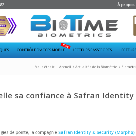
282
À propos
IQUES
CONTRÔLE D’ACCÈS MOBILE
LECTEURS PASSEPORTS
LECTEURS
Vous êtes ici :
Accueil
/
Actualités de la Biométrie
/
Biométri
lle sa confiance à Safran Identity
logies de pointe, la compagnie
Safran Identity & Security (Morpho)