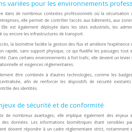
ns variées pour les environnements profes
isée dans de nombreux contextes professionnels où la sécurisation 
ntreprises, elle permet de contrôler l’accès aux bâtiments, aux zone
 Elle est également déployée dans les sites industriels, les admini
 ou encore les infrastructures de transport.
cès, la biométrie facilite la gestion des flux et améliore l’expérience ut
on rapide, sans support physique, ce qui fluidifie les passages tout
ité. Dans certains environnements à fort trafic, elle devient un levier
rationnelle et exigences réglementaires.
alement être combinée à d’autres technologies, comme les badge
ntralisée, afin de renforcer les dispositifs de sécurité existants
trôle des identités.
njeux de sécurité et de conformité
nte de nombreux avantages, elle implique également des enjeux 
 des données. Les informations biométriques étant sensibles par
ement doivent répondre à un cadre réglementaire strict, notamment