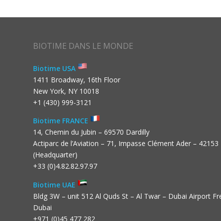
BIOTIME DANS LE MONDE
Biotime USA
1411 Broadway, 16th Floor
New York, NY 10018
+1 (430) 999-3121
Biotime FRANCE
14, Chemin du Jubin – 69570 Dardilly
Actiparc de l’Aviation – 71, Impasse Clément Ader – 42153
(Headquarter)
+33 (0)4.82.82.97.97
Biotime UAE
Bldg 3W – unit 512 Al Quds St – Al Twar – Dubai Airport F
Dubai
+971 (0)45 477 282