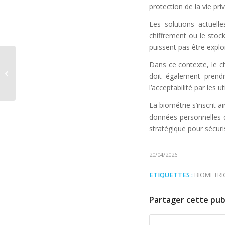
protection de la vie pri
Les solutions actuel
chiffrement ou le stock
puissent pas être explo
Vérification d’identité à
Dans ce contexte, le ch
distance : IDEMIA
doit également prendr
confirme la
l’acceptabilité par les ut
performance de...
La biométrie s’inscrit 
données personnelles do
stratégique pour sécuri
20/04/2026
ETIQUETTES :
BIOMETRI
Partager cette pub