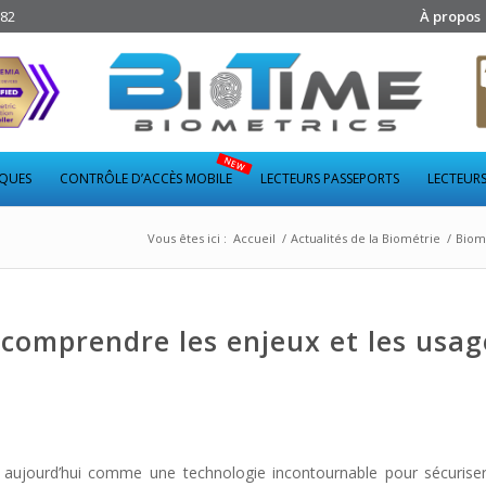
282
À propos
IQUES
CONTRÔLE D’ACCÈS MOBILE
LECTEURS PASSEPORTS
LECTEURS
Vous êtes ici :
Accueil
/
Actualités de la Biométrie
/
Biom
 comprendre les enjeux et les usag
aujourd’hui comme une technologie incontournable pour sécuriser