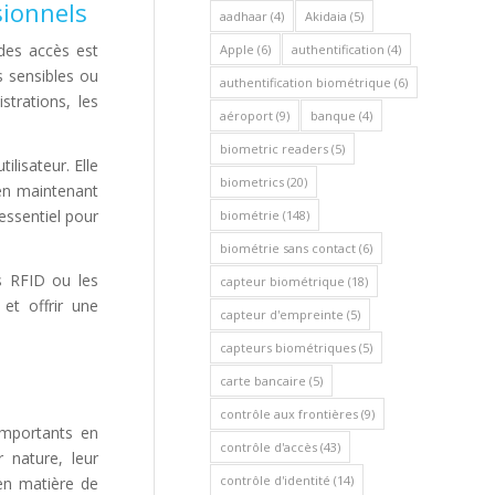
sionnels
aadhaar
(4)
Akidaia
(5)
des accès est
Apple
(6)
authentification
(4)
s sensibles ou
authentification biométrique
(6)
strations, les
aéroport
(9)
banque
(4)
biometric readers
(5)
ilisateur. Elle
biometrics
(20)
 en maintenant
 essentiel pour
biométrie
(148)
biométrie sans contact
(6)
s RFID ou les
capteur biométrique
(18)
 et offrir une
capteur d'empreinte
(5)
capteurs biométriques
(5)
carte bancaire
(5)
contrôle aux frontières
(9)
importants en
contrôle d'accès
(43)
 nature, leur
contrôle d'identité
(14)
 en matière de