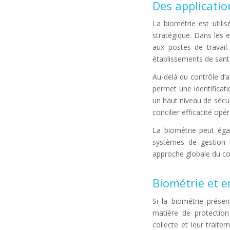
Des applicatio
La biométrie est util
stratégique. Dans les e
aux postes de travail.
établissements de santé
Au-delà du contrôle d’ac
permet une identificati
un haut niveau de sécur
concilier efficacité opé
La biométrie peut ég
systèmes de gestion ce
approche globale du con
Biométrie et e
Si la biométrie prése
matière de protection
collecte et leur trait