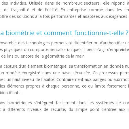
ation des individus. Utilisée dans de nombreux secteurs, elle répond
e, de traçabilité et de fluidité. En entreprise comme dans les e
 offre des solutions à la fois performantes et adaptées aux exigences 
la biométrie et comment fonctionne-t-elle ?
ensemble des technologies permettant d’identifier ou d’authentifier 
ues physiques ou comportementales uniques. Il peut s’agir d’empreintes
 de l’iris ou encore de la géométrie de la main.
 la capture d’un élément biométrique, sa transformation en donnée n
n modèle enregistré dans une base sécurisée. Ce processus perme
u avec un haut niveau de fiabilité. Contrairement aux badges ou aux mot
des éléments propres à chaque personne, ce qui limite fortement l
dentifiants.
tions biométriques s’intègrent facilement dans les systèmes de con
t à différents niveaux de sécurité, du simple point d’entrée aux i