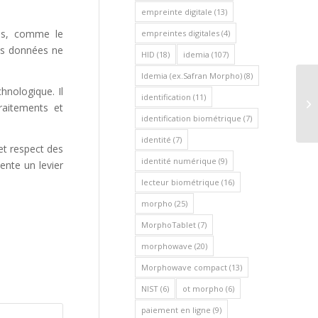
empreinte digitale
(13)
ées, comme le
empreintes digitales
(4)
les données ne
HID
(18)
idemia
(107)
Idemia (ex.Safran Morpho)
(8)
hnologique. Il
identification
(11)
raitements et
identification biométrique
(7)
identité
(7)
et respect des
identité numérique
(9)
ente un levier
lecteur biométrique
(16)
morpho
(25)
MorphoTablet
(7)
morphowave
(20)
Morphowave compact
(13)
NIST
(6)
ot morpho
(6)
paiement en ligne
(9)