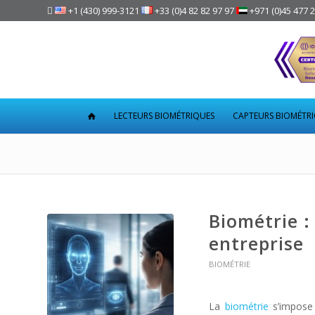

+1 (430) 999-3121
+33 (0)4 82 82 97 97
+971 (0)45 477 
LECTEURS BIOMÉTRIQUES
CAPTEURS BIOMÉTR
Biométrie :
entreprise
BIOMÉTRIE
La
biométrie
s’impose 