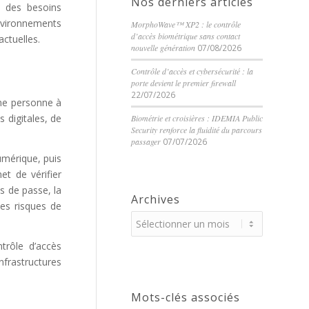
Nos derniers articles
 à des besoins
nvironnements
MorphoWave™ XP2 : le contrôle
d’accès biométrique sans contact
actuelles.
nouvelle génération
07/08/2026
Contrôle d’accès et cybersécurité : la
porte devient le premier firewall
22/07/2026
une personne à
 digitales, de
Biométrie et croisières : IDEMIA Public
Security renforce la fluidité du parcours
passager
07/07/2026
umérique, puis
t de vérifier
s de passe, la
Archives
es risques de
trôle d’accès
nfrastructures
Mots-clés associés