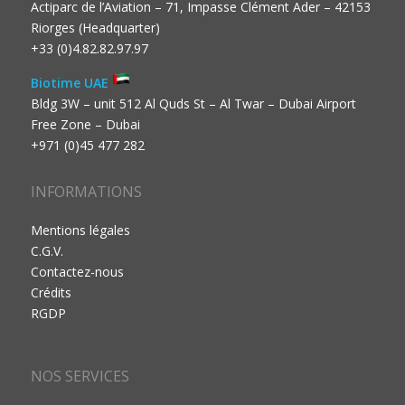
Actiparc de l’Aviation – 71, Impasse Clément Ader – 42153
Riorges (Headquarter)
+33 (0)4.82.82.97.97
Biotime UAE
Bldg 3W – unit 512 Al Quds St – Al Twar – Dubai Airport
Free Zone – Dubai
+971 (0)45 477 282
INFORMATIONS
Mentions légales
C.G.V.
Contactez-nous
Crédits
RGDP
NOS SERVICES