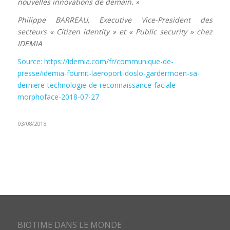
nouvelles innovations de demain. »
Philippe BARREAU, Executive Vice-President des
secteurs « Citizen identity » et « Public security » chez
IDEMIA
Source: https://idemia.com/fr/communique-de-
presse/idemia-fournit-laeroport-doslo-gardermoen-sa-
derniere-technologie-de-reconnaissance-faciale-
morphoface-2018-07-27
03/08/2018
BIOTIME DANS LE MONDE