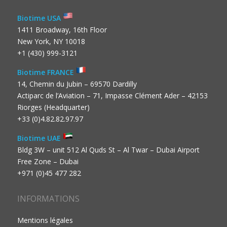
Biotime USA
1411 Broadway, 16th Floor
New York, NY 10018
+1 (430) 999-3121
Biotime FRANCE
14, Chemin du Jubin – 69570 Dardilly
Actiparc de l’Aviation – 71, Impasse Clément Ader – 42153
Riorges (Headquarter)
+33 (0)4.82.82.97.97
Biotime UAE
Bldg 3W – unit 512 Al Quds St – Al Twar – Dubai Airport
Free Zone – Dubai
+971 (0)45 477 282
INFORMATIONS
Mentions légales