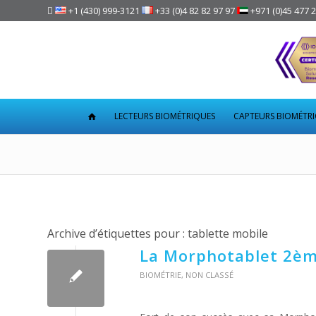

+1 (430) 999-3121
+33 (0)4 82 82 97 97
+971 (0)45 477 
LECTEURS BIOMÉTRIQUES
CAPTEURS BIOMÉTR
Archive d’étiquettes pour :
tablette mobile
La Morphotablet 2èm
BIOMÉTRIE
,
NON CLASSÉ