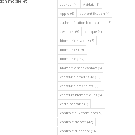
tion mobile et
aadhaar
(4)
Akidaia
(5)
Apple
(6)
authentification
(4)
authentification biométrique
(6)
aéroport
(9)
banque
(4)
biometric readers
(5)
biometrics
(19)
biométrie
(147)
biométrie sans contact
(5)
capteur biométrique
(18)
capteur d'empreinte
(5)
capteurs biométriques
(5)
carte bancaire
(5)
contrôle aux frontières
(9)
contrôle d'accès
(42)
contrôle d'identité
(14)