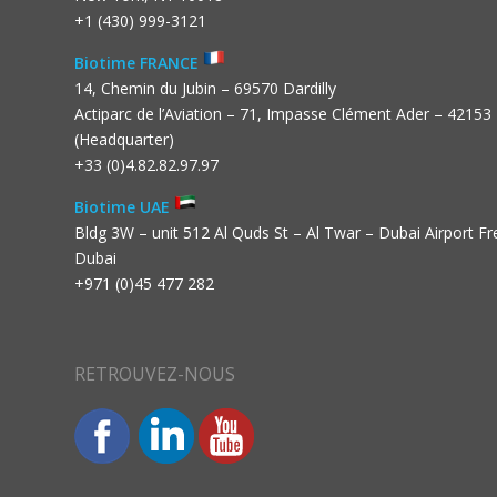
+1 (430) 999-3121
Biotime FRANCE
14, Chemin du Jubin – 69570 Dardilly
Actiparc de l’Aviation – 71, Impasse Clément Ader – 42153
(Headquarter)
+33 (0)4.82.82.97.97
Biotime UAE
Bldg 3W – unit 512 Al Quds St – Al Twar – Dubai Airport F
Dubai
+971 (0)45 477 282
RETROUVEZ-NOUS