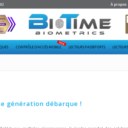
282
À propos
IQUES
CONTRÔLE D’ACCÈS MOBILE
LECTEURS PASSEPORTS
LECTEURS
e génération débarque !