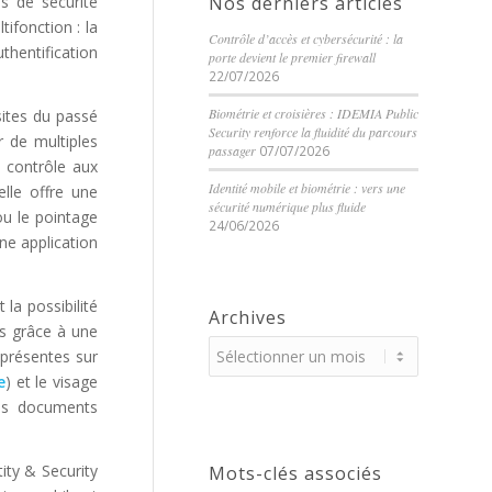
s de sécurité
Nos derniers articles
ifonction : la
Contrôle d’accès et cybersécurité : la
thentification
porte devient le premier firewall
22/07/2026
Biométrie et croisières : IDEMIA Public
sites du passé
Security renforce la fluidité du parcours
r de multiples
passager
07/07/2026
e contrôle aux
Identité mobile et biométrie : vers une
elle offre une
sécurité numérique plus fluide
ou le pointage
24/06/2026
une application
la possibilité
Archives
s grâce à une
 présentes sur
e
) et le visage
des documents
ity & Security
Mots-clés associés