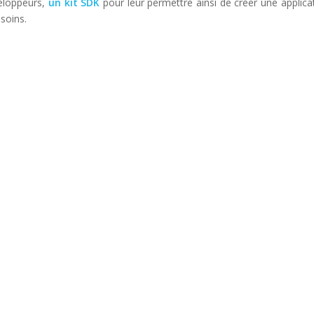
veloppeurs,
un kit SDK
pour leur permettre ainsi de créer une applica
soins.