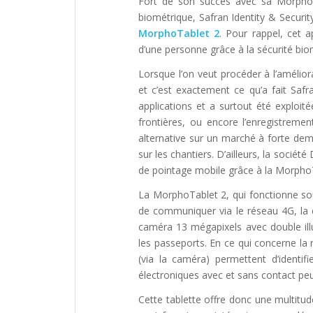
Fort de son succès avec sa MorphoT
biométrique, Safran Identity & Security
MorphoTablet 2
. Pour rappel, cet a
d’une personne grâce à la sécurité bio
Lorsque l’on veut procéder à l’améliora
et c’est exactement ce qu’a fait Safr
applications et a surtout été exploit
frontières, ou encore l’enregistremen
alternative sur un marché à forte dem
sur les chantiers. D’ailleurs, la socié
de pointage mobile grâce à la Morpho
La MorphoTablet 2, qui fonctionne sou
de communiquer via le réseau 4G, la 
caméra 13 mégapixels avec double ill
les passeports. En ce qui concerne la 
(via la caméra) permettent d’ident
électroniques avec et sans contact peu
Cette tablette offre donc une multitude