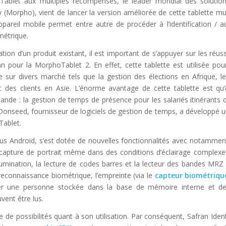
ablet aux multiples récompenses, le leader mondial des solution
 (Morpho), vient de lancer la version améliorée de cette tablette mult
ppareil mobile permet entre autre de procéder à l’identification / au
métrique.
tion d’un produit existant, il est important de s’appuyer sur les réus
an pour la MorphoTablet 2. En effet, cette tablette est utilisée pou
ée sur divers marché tels que la gestion des élections en Afrique, l
t des clients en Asie. L’énorme avantage de cette tablette est qu’
ande : la gestion de temps de présence pour les salariés itinérants 
té Donseed, fournisseur de logiciels de gestion de temps, a développé 
Tablet.
s Android, s’est dotée de nouvelles fonctionnalités avec notamment 
capture de portrait même dans des conditions d’éclairage complexe
umination, la lecture de codes barres et la lecteur des bandes MRZ
reconnaissance biométrique, l’empreinte (via le
capteur biométriqu
ifier une personne stockée dans la base de mémoire interne et 
vent être lus.
 de possibilités quant à son utilisation. Par conséquent, Safran Ident