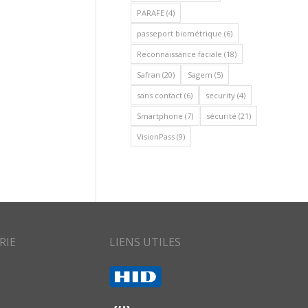
PARAFE
(4)
passeport biométrique
(6)
Reconnaissance faciale
(18)
Safran
(20)
Sagem
(5)
sans contact
(6)
security
(4)
Smartphone
(7)
sécurité
(21)
VisionPass
(9)
RIE
LIENS UTILES