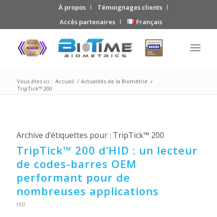
À propos
Témoignages clients
Accès partenaires
Français
Vous êtes ici :
Accueil
/
Actualités de la Biométrie
/
TripTick™ 200
Archive d’étiquettes pour :
TripTick™ 200
TripTick™ 200 d’HID : un lecteur
de codes-barres OEM
performant pour de
nombreuses applications
HID