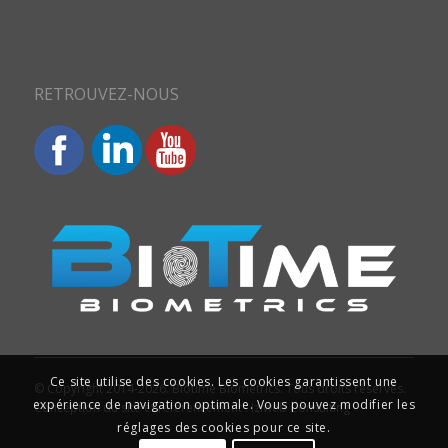
RETROUVEZ-NOUS
Ce site utilise des cookies. Les cookies garantissent une
© Copyright 2014-2026. Biotime Biometrics. Tous droits réservés.
expérience de navigation optimale. Vous pouvez modifier les
Conception du site et référencement : Iziweb Consulting
réglages des cookies pour ce site.