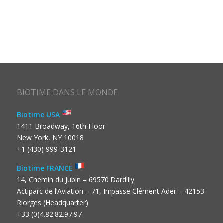
BIOTIME DANS LE MONDE
Biotime USA
1411 Broadway, 16th Floor
New York, NY 10018
+1 (430) 999-3121
Biotime FRANCE
14, Chemin du Jubin – 69570 Dardilly
Actiparc de l’Aviation – 71, Impasse Clément Ader – 42153
Riorges (Headquarter)
+33 (0)4.82.82.97.97