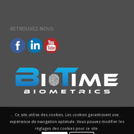
RETROUVEZ-NOUS
Ce site utilise des cookies. Les cookies garantissent une
© Copyright 2014-2026. Biotime Biometrics. Tous droits réservés.
expérience de navigation optimale. Vous pouvez modifier les
Conception du site et référencement : Iziweb Consulting
réglages des cookies pour ce site.