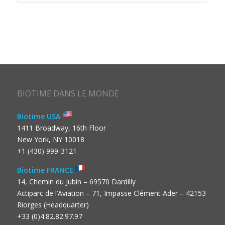
BIOTIME DANS LE MONDE
Biotime USA
1411 Broadway, 16th Floor
New York, NY 10018
+1 (430) 999-3121
Biotime FRANCE
14, Chemin du Jubin – 69570 Dardilly
Actiparc de l’Aviation – 71, Impasse Clément Ader – 42153
Riorges (Headquarter)
+33 (0)4.82.82.97.97