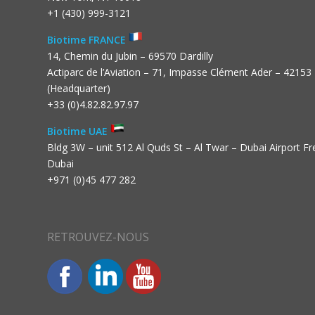
+1 (430) 999-3121
Biotime FRANCE
14, Chemin du Jubin – 69570 Dardilly
Actiparc de l’Aviation – 71, Impasse Clément Ader – 42153
(Headquarter)
+33 (0)4.82.82.97.97
Biotime UAE
Bldg 3W – unit 512 Al Quds St – Al Twar – Dubai Airport F
Dubai
+971 (0)45 477 282
RETROUVEZ-NOUS