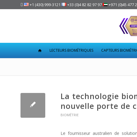

+1 (430) 999-3121
+33 (0)4 82 82 97 97
+971 (0)45 477 
LECTEURS BIOMÉTRIQUES
CAPTEURS BIOMÉTR
La technologie bio
nouvelle porte de 
BIOMÉTRIE
Le fournisseur australien de soluti