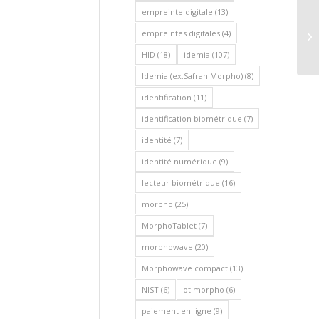
empreinte digitale
(13)
Au
empreintes digitales
(4)
d’
gé
HID
(18)
idemia
(107)
Idemia (ex.Safran Morpho)
(8)
identification
(11)
identification biométrique
(7)
identité
(7)
identité numérique
(9)
lecteur biométrique
(16)
morpho
(25)
MorphoTablet
(7)
morphowave
(20)
Morphowave compact
(13)
NIST
(6)
ot morpho
(6)
paiement en ligne
(9)