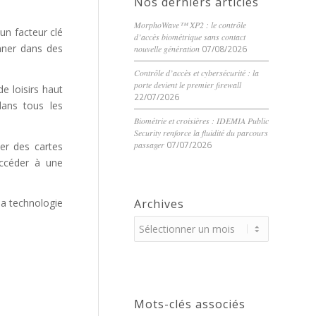
Nos derniers articles
MorphoWave™ XP2 : le contrôle
un facteur clé
d’accès biométrique sans contact
nner dans des
nouvelle génération
07/08/2026
Contrôle d’accès et cybersécurité : la
porte devient le premier firewall
de loisirs haut
22/07/2026
dans tous les
Biométrie et croisières : IDEMIA Public
Security renforce la fluidité du parcours
passager
07/07/2026
ter des cartes
accéder à une
Archives
a technologie
Mots-clés associés