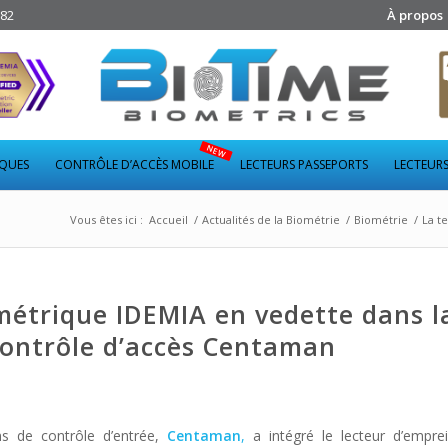
282
À propos
IQUES
CONTRÔLE D’ACCÈS MOBILE
LECTEURS PASSEPORTS
LECTEURS
Vous êtes ici :
Accueil
/
Actualités de la Biométrie
/
Biométrie
/
La t
métrique IDEMIA en vedette dans l
contrôle d’accès Centaman
ons de contrôle d’entrée,
Centaman
,
a intégré le lecteur d’emprei