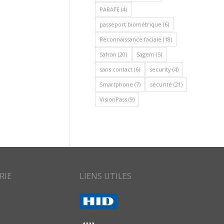
PARAFE
(4)
passeport biométrique
(6)
Reconnaissance faciale
(18)
Safran
(20)
Sagem
(5)
sans contact
(6)
security
(4)
Smartphone
(7)
sécurité
(21)
VisionPass
(9)
RIE
LIENS UTILES