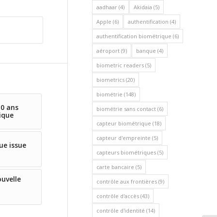
aadhaar
(4)
Akidaia
(5)
Apple
(6)
authentification
(4)
authentification biométrique
(6)
aéroport
(9)
banque
(4)
biometric readers
(5)
biometrics
(20)
biométrie
(148)
10 ans
biométrie sans contact
(6)
ique
capteur biométrique
(18)
capteur d'empreinte
(5)
ue issue
capteurs biométriques
(5)
carte bancaire
(5)
ouvelle
contrôle aux frontières
(9)
contrôle d'accès
(43)
contrôle d'identité
(14)