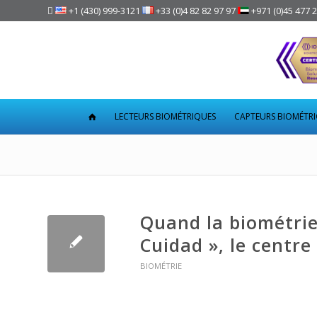

+1 (430) 999-3121
+33 (0)4 82 82 97 97
+971 (0)45 477 
LECTEURS BIOMÉTRIQUES
CAPTEURS BIOMÉTR
Quand la biométrie
Cuidad », le centr
BIOMÉTRIE