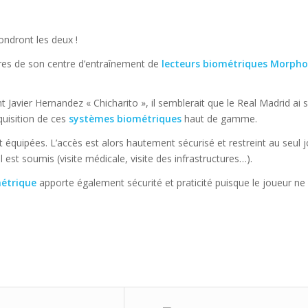
ndront les deux !
res de son centre d’entraînement de
lecteurs biométriques Morpho
avier Hernandez « Chicharito », il semblerait que le Real Madrid ai 
quisition de ces
systèmes biométriques
haut de gamme.
équipées. L’accès est alors hautement sécurisé et restreint au seul 
l est soumis (visite médicale, visite des infrastructures…).
étrique
apporte également sécurité et praticité puisque le joueur n