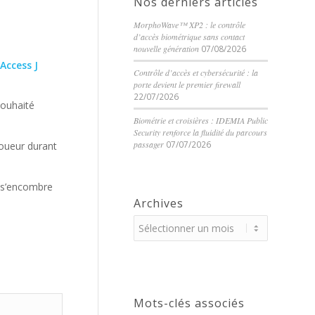
Nos derniers articles
MorphoWave™ XP2 : le contrôle
d’accès biométrique sans contact
nouvelle génération
07/08/2026
Access J
Contrôle d’accès et cybersécurité : la
porte devient le premier firewall
22/07/2026
souhaité
Biométrie et croisières : IDEMIA Public
Security renforce la fluidité du parcours
passager
07/07/2026
joueur durant
e s’encombre
Archives
Mots-clés associés