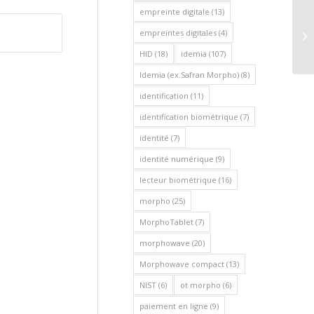
empreinte digitale
(13)
La
empreintes digitales
(4)
no
HID
(18)
idemia
(107)
Idemia (ex.Safran Morpho)
(8)
identification
(11)
identification biométrique
(7)
identité
(7)
identité numérique
(9)
lecteur biométrique
(16)
morpho
(25)
MorphoTablet
(7)
morphowave
(20)
Morphowave compact
(13)
NIST
(6)
ot morpho
(6)
paiement en ligne
(9)