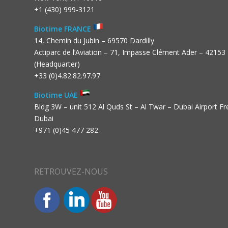
+1 (430) 999-3121
Biotime FRANCE
14, Chemin du Jubin – 69570 Dardilly
Actiparc de l’Aviation – 71, Impasse Clément Ader – 42153
(Headquarter)
+33 (0)4.82.82.97.97
Biotime UAE
Bldg 3W – unit 512 Al Quds St – Al Twar – Dubai Airport F
Dubai
+971 (0)45 477 282
RETROUVEZ-NOUS