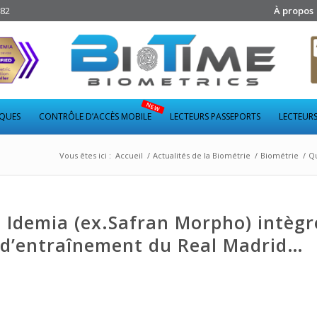
282
À propos
IQUES
CONTRÔLE D’ACCÈS MOBILE
LECTEURS PASSEPORTS
LECTEURS
Vous êtes ici :
Accueil
/
Actualités de la Biométrie
/
Biométrie
/
Qu
 Idemia (ex.Safran Morpho) intègre
e d’entraînement du Real Madrid…