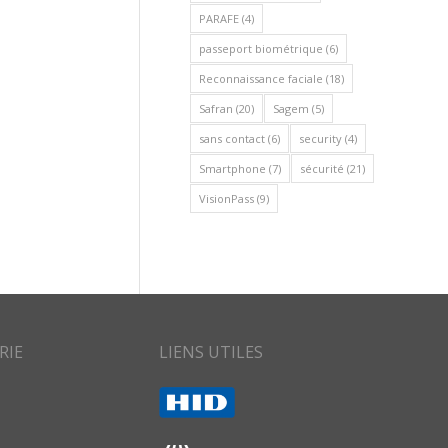
PARAFE
(4)
passeport biométrique
(6)
Reconnaissance faciale
(18)
Safran
(20)
Sagem
(5)
sans contact
(6)
security
(4)
Smartphone
(7)
sécurité
(21)
VisionPass
(9)
RIE
LIENS UTILES