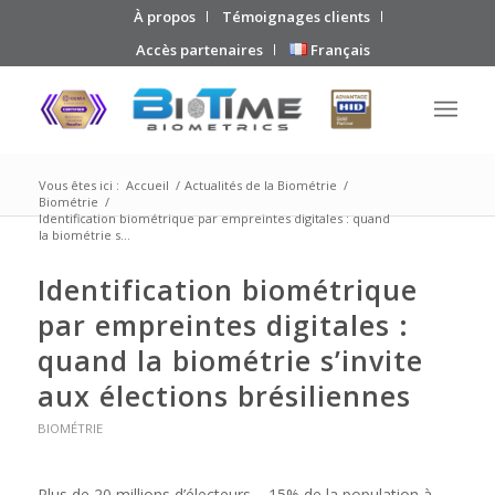
À propos
Témoignages clients
Accès partenaires
Français
Vous êtes ici :
Accueil
/
Actualités de la Biométrie
/
Biométrie
/
Identification biométrique par empreintes digitales : quand
la biométrie s...
Identification biométrique
par empreintes digitales :
quand la biométrie s’invite
aux élections brésiliennes
BIOMÉTRIE
Plus de 20 millions d’électeurs – 15% de la population à