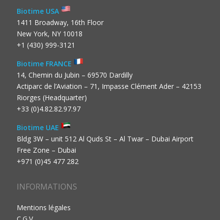
Biotime USA
1411 Broadway, 16th Floor
New York, NY 10018
+1 (430) 999-3121
Biotime FRANCE
14, Chemin du Jubin – 69570 Dardilly
Actiparc de l’Aviation – 71, Impasse Clément Ader – 42153
Riorges (Headquarter)
+33 (0)4.82.82.97.97
Biotime UAE
Bldg 3W – unit 512 Al Quds St – Al Twar – Dubai Airport
Free Zone – Dubai
+971 (0)45 477 282
INFORMATIONS
Mentions légales
C.G.V.