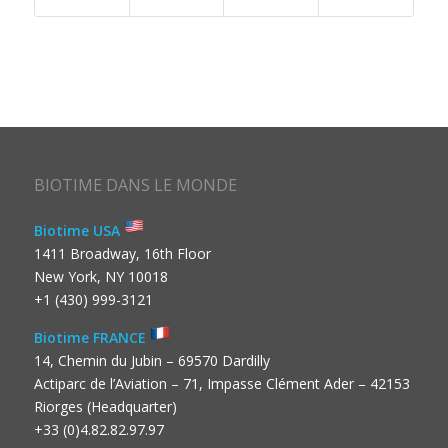
BIOTIME DANS LE MONDE
Biotime USA
1411 Broadway, 16th Floor
New York, NY 10018
+1 (430) 999-3121
Biotime FRANCE
14, Chemin du Jubin – 69570 Dardilly
Actiparc de l’Aviation – 71, Impasse Clément Ader – 42153
Riorges (Headquarter)
+33 (0)4.82.82.97.97