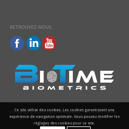
RETROUVEZ-NOUS
Ce site utilise des cookies. Les cookies garantissent une
© Copyright 2014-2026. Biotime Biometrics. Tous droits réservés.
expérience de navigation optimale. Vous pouvez modifier les
Conception du site et référencement : Iziweb Consulting
réglages des cookies pour ce site.