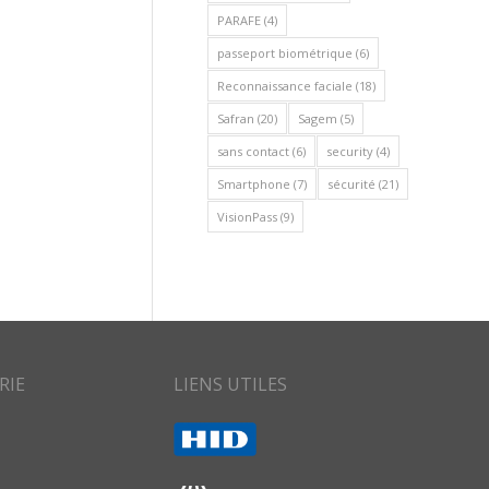
PARAFE
(4)
passeport biométrique
(6)
Reconnaissance faciale
(18)
Safran
(20)
Sagem
(5)
sans contact
(6)
security
(4)
Smartphone
(7)
sécurité
(21)
VisionPass
(9)
RIE
LIENS UTILES