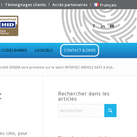
Témoignages clients
Accès partenaires
Français
 CODES BARRES
LOGICIELS
CONTACT & DEVIS
ociété IDEMIA sera présente sur le salon INTERSEC MIDDLE EAST à Dub...
Rechercher dans les
C
articles
es Unis, pour