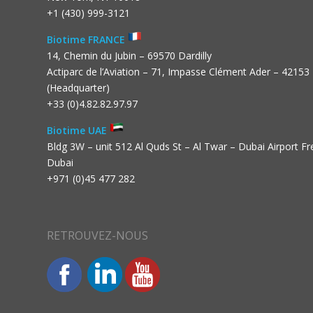
+1 (430) 999-3121
Biotime FRANCE
14, Chemin du Jubin – 69570 Dardilly
Actiparc de l’Aviation – 71, Impasse Clément Ader – 42153
(Headquarter)
+33 (0)4.82.82.97.97
Biotime UAE
Bldg 3W – unit 512 Al Quds St – Al Twar – Dubai Airport F
Dubai
+971 (0)45 477 282
RETROUVEZ-NOUS