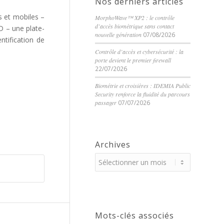
Nos derniers articles
s et mobiles –
MorphoWave™ XP2 : le contrôle
d’accès biométrique sans contact
D – une plate-
nouvelle génération
07/08/2026
ntification de
Contrôle d’accès et cybersécurité : la
porte devient le premier firewall
22/07/2026
Biométrie et croisières : IDEMIA Public
Security renforce la fluidité du parcours
passager
07/07/2026
Archives
Mots-clés associés