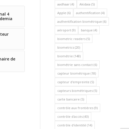
aadhaar
(4)
Akidaia
(5)
Apple
(6)
authentification
(4)
nal 4
Idemia
authentification biométrique
(6)
aéroport
(9)
banque
(4)
teur
biometric readers
(5)
biometrics
(20)
biométrie
(148)
naire de
biométrie sans contact
(6)
capteur biométrique
(18)
capteur d'empreinte
(5)
capteurs biométriques
(5)
carte bancaire
(5)
contrôle aux frontières
(9)
contrôle d'accès
(43)
contrôle d'identité
(14)