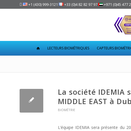

+1 (430) 999-3121
+33 (0)4 82 82 97 97
+971 (0)45 477 
LECTEURS BIOMÉTRIQUES
CAPTEURS BIOMÉTR
La société IDEMIA 
MIDDLE EAST à Dub
BIOMÉTRIE
L’équipe IDEMIA sera présente du 2