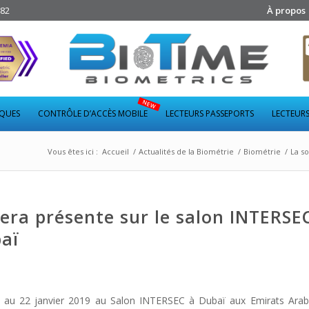
282
À propos
IQUES
CONTRÔLE D’ACCÈS MOBILE
LECTEURS PASSEPORTS
LECTEURS
Vous êtes ici :
Accueil
/
Actualités de la Biométrie
/
Biométrie
/
La s
sera présente sur le salon INTERSE
aï
0 au 22 janvier 2019 au Salon INTERSEC à Dubaï aux Emirats Arab