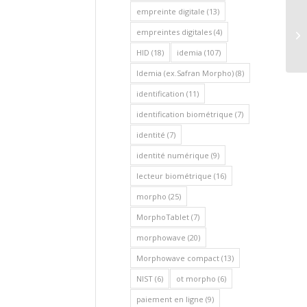
empreinte digitale
(13)
ID
empreintes digitales
(4)
Aw
HID
(18)
idemia
(107)
Idemia (ex.Safran Morpho)
(8)
identification
(11)
identification biométrique
(7)
identité
(7)
identité numérique
(9)
lecteur biométrique
(16)
morpho
(25)
MorphoTablet
(7)
morphowave
(20)
Morphowave compact
(13)
NIST
(6)
ot morpho
(6)
paiement en ligne
(9)