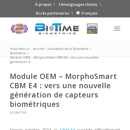
À propos
Témoignages clients
Accès partenaires
Français
Vous êtes ici :
Accueil
/
Actualités de la Biométrie
/
Biométrie
/
Module OEM – MorphoSmart CBM E4 : vers une nouvelle
génération d...
Module OEM – MorphoSmart
CBM E4 : vers une nouvelle
génération de capteurs
biométriques
BIOMÉTRIE
Depuis octobre 2024, le
CBM-E4
succède officiellement