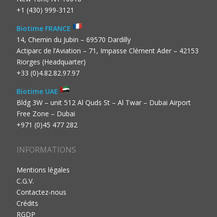
+1 (430) 999-3121
Biotime FRANCE
14, Chemin du Jubin – 69570 Dardilly
Actiparc de l’Aviation – 71, Impasse Clément Ader – 42153
Riorges (Headquarter)
+33 (0)4.82.82.97.97
Biotime UAE
Bldg 3W – unit 512 Al Quds St – Al Twar – Dubai Airport
Free Zone – Dubai
+971 (0)45 477 282
INFORMATIONS
Mentions légales
C.G.V.
Contactez-nous
Crédits
RGDP