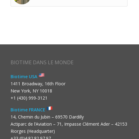
BIOTIME DANS LE MONDE
Biotime USA
1411 Broadway, 16th Floor
New York, NY 10018
+1 (430) 999-3121
Biotime FRANCE
14, Chemin du Jubin – 69570 Dardilly
Actiparc de l’Aviation – 71, Impasse Clément Ader – 42153
Riorges (Headquarter)
+33 (0)4.82.82.97.97