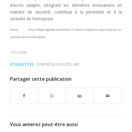
d’accès adapté, intégrant les dernières innovations en
matière de sécurité, contribue à la pérennité et à la
sérénité de l’entreprise.
Source : https://blog.hidglobal.com/fr/pme-7-criteres-importants-pour-evaluer-un-
systeme-de-controle-dacces
11/12/2024
ETIQUETTES :
CONTRÔLE D'ACCÈS
,
HID
Partager cette publication
Vous aimerez peut-être aussi