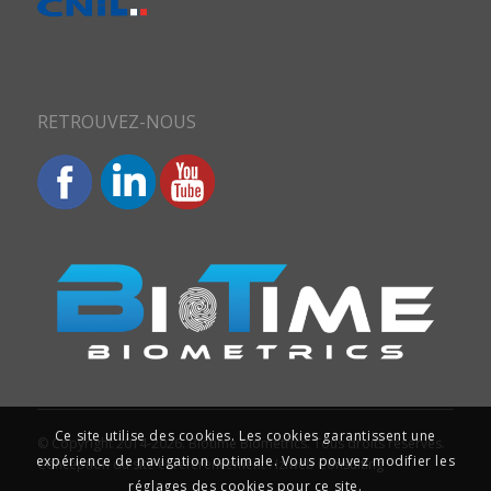
RETROUVEZ-NOUS
Ce site utilise des cookies. Les cookies garantissent une
© Copyright 2014-2026. Biotime Biometrics. Tous droits réservés.
expérience de navigation optimale. Vous pouvez modifier les
Conception du site et référencement : Iziweb Consulting
réglages des cookies pour ce site.