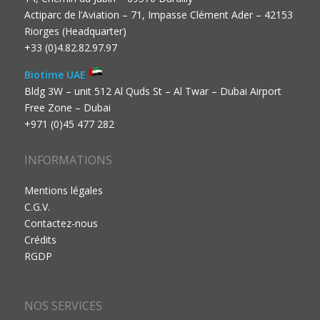
Actiparc de l’Aviation – 71, Impasse Clément Ader – 42153
Riorges (Headquarter)
+33 (0)4.82.82.97.97
Biotime UAE
Bldg 3W – unit 512 Al Quds St – Al Twar – Dubai Airport
Free Zone – Dubai
+971 (0)45 477 282
INFORMATIONS
Mentions légales
C.G.V.
Contactez-nous
Crédits
RGDP
NOS SERVICES