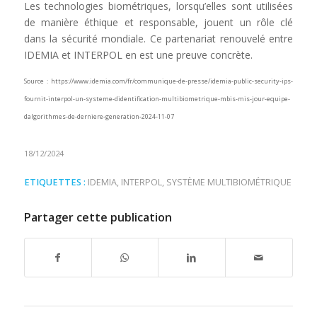
Les technologies biométriques, lorsqu’elles sont utilisées
de manière éthique et responsable, jouent un rôle clé
dans la sécurité mondiale. Ce partenariat renouvelé entre
IDEMIA et INTERPOL en est une preuve concrète.
Source : https://www.idemia.com/fr/communique-de-presse/idemia-public-security-ips-
fournit-interpol-un-systeme-didentification-multibiometrique-mbis-mis-jour-equipe-
dalgorithmes-de-derniere-generation-2024-11-07
18/12/2024
ETIQUETTES :
IDEMIA
,
INTERPOL
,
SYSTÈME MULTIBIOMÉTRIQUE
Partager cette publication