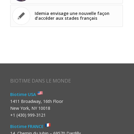
Idemia envisage une nouvelle façon
d’accéder aux stades français
BIOTIME DANS LE MONDE
Biotime USA
1411 Broadway, 16th Floor
New York, NY 10018
+1 (430) 999-3121
Biotime FRANCE
14, Chemin du Jubin – 69570 Dardilly