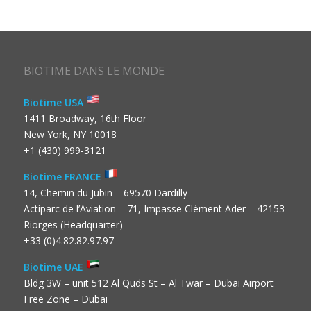
BIOTIME DANS LE MONDE
Biotime USA
1411 Broadway, 16th Floor
New York, NY 10018
+1 (430) 999-3121
Biotime FRANCE
14, Chemin du Jubin – 69570 Dardilly
Actiparc de l’Aviation – 71, Impasse Clément Ader – 42153
Riorges (Headquarter)
+33 (0)4.82.82.97.97
Biotime UAE
Bldg 3W – unit 512 Al Quds St – Al Twar – Dubai Airport
Free Zone – Dubai